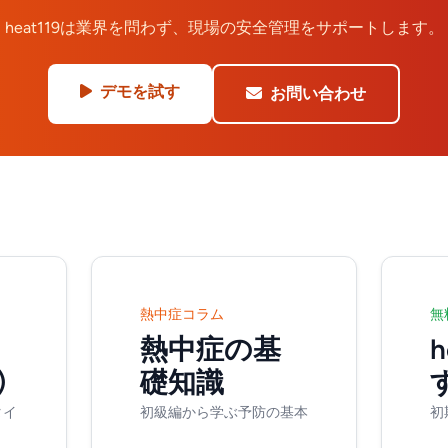
heat119は業界を問わず、現場の安全管理をサポートします。
デモを試す
お問い合わせ
熱中症コラム
無
熱中症の基
h
)
礎知識
タイ
初級編から学ぶ予防の基本
初