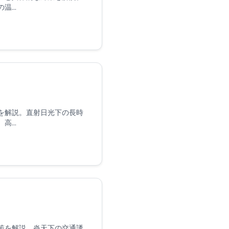
...
を解説。直射日光下の長時
...
策を解説。炎天下の交通誘