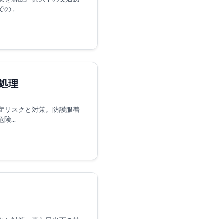
...
処理
症リスクと対策。防護服着
...