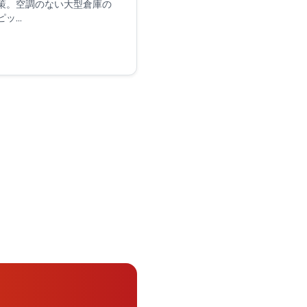
策。空調のない大型倉庫の
...