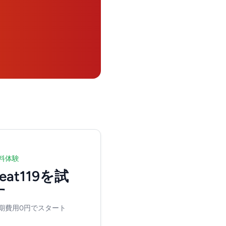
料体験
eat119を試
す
期費用0円でスタート