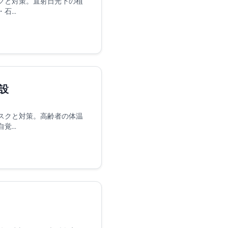
クと対策。直射日光下の植
...
設
スクと対策。高齢者の体温
...