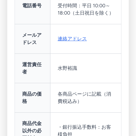
電話番号
受付時間：平日 10:00～
18:00（土日祝日を除く）
メールア
連絡アドレス
ドレス
運営責任
水野裕識
者
商品の価
各商品ページに記載（消
格
費税込み）
商品代金
・銀行振込手数料：お客
以外の必
様負担