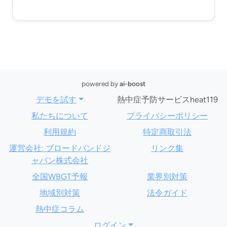
powered by
ai-boost
デモを試す
熱中症予防サービスheat119
私たちについて
プライバシーポリシー
利用規約
特定商取引法
運営会社: ブロードバンドジ
リンク集
ャパン株式会社
全国WBGT予報
業界別対策
地域別対策
法令ガイド
熱中症コラム
ログイン