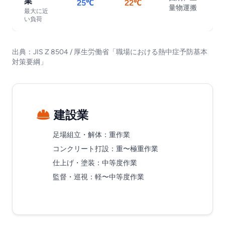
業
25℃
22℃
量物運搬
最大に近
い負荷
出典：JIS Z 8504 / 厚生労働省「職場における熱中症予防基本
対策要綱」
建設業
足場組立・解体
：重作業
コンクリート打設
：重〜極重作業
仕上げ・塗装
：中等度作業
監督・巡視
：軽〜中等度作業