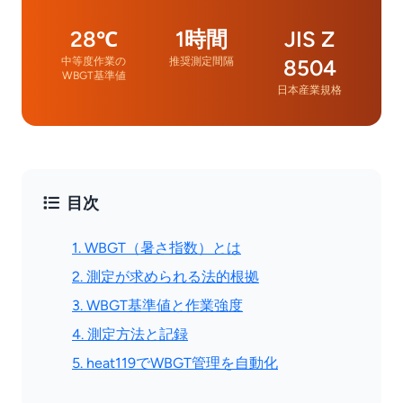
28℃
1時間
JIS Z
中等度作業の
推奨測定間隔
8504
WBGT基準値
日本産業規格
目次
1. WBGT（暑さ指数）とは
2. 測定が求められる法的根拠
3. WBGT基準値と作業強度
4. 測定方法と記録
5. heat119でWBGT管理を自動化