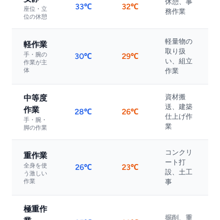
休憩、事
33℃
32℃
座位・立
務作業
位の休憩
軽量物の
軽作業
取り扱
手・腕の
30℃
29℃
い、組立
作業が主
体
作業
資材搬
中等度
送、建築
作業
28℃
26℃
仕上げ作
手・腕・
業
脚の作業
コンクリ
重作業
ート打
全身を使
26℃
23℃
設、土工
う激しい
作業
事
極重作
掘削、重