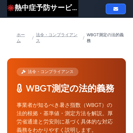
熱中症予防サービスheat119
ホー
法令・コンプライアン
WBGT測定の法的義
/
/
ム
ス
務
法令・コンプライアンス
WBGT測定の法的義務
事業者が知るべき暑さ指数（WBGT）の
法的根拠・基準値・測定方法を解説。厚
労省通達と労安則に基づく具体的な対応
義務をわかりやすく説明します。