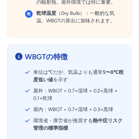
の輻射熱。屋外環境では特に重要。
乾球温度
（Dry Bulb）：一般的な気
乾
温。WBGTの算出に加味されます。
WBGTの特徴
単位は℃だが、気温よりも通常
5〜8℃程
度低い値
を示す
屋外：WBGT = 0.7×湿球 + 0.2×黒球 +
0.1×乾球
屋内：WBGT = 0.7×湿球 + 0.3×黒球
環境省・厚労省が推奨する
熱中症リスク
管理の標準指標