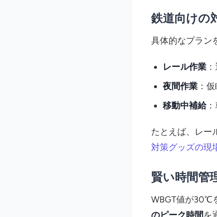
鉄道向けの
具体的なプラン
レール作業
：
夜間作業
：仮
移動中補給
：
たとえば、レー
対策グッズの現
賢い時間管
WBGT値が30
のピーク時間
を