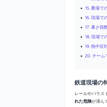
15. 農場
16. 現
17. 暑さ
18. 現場
19. 熱
20. チー
鉄道現場の
レールやバラス
れた危険
が潜ん