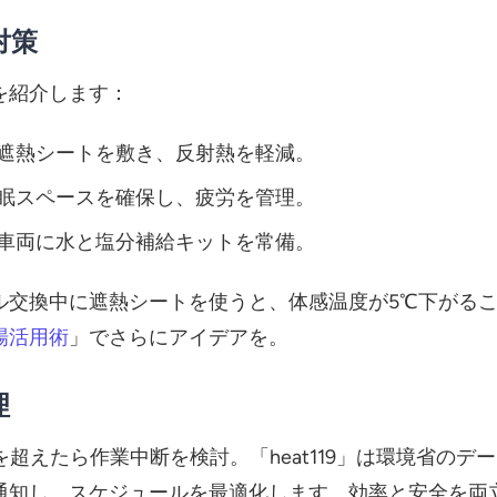
対策
を紹介します：
遮熱シートを敷き、反射熱を軽減。
眠スペースを確保し、疲労を管理。
車両に水と塩分補給キットを常備。
ル交換中に遮熱シートを使うと、体感温度が5℃下がる
場活用術
」でさらにアイデアを。
理
℃を超えたら作業中断を検討。「heat119」は環境省のデ
通知し、スケジュールを最適化します。効率と安全を両