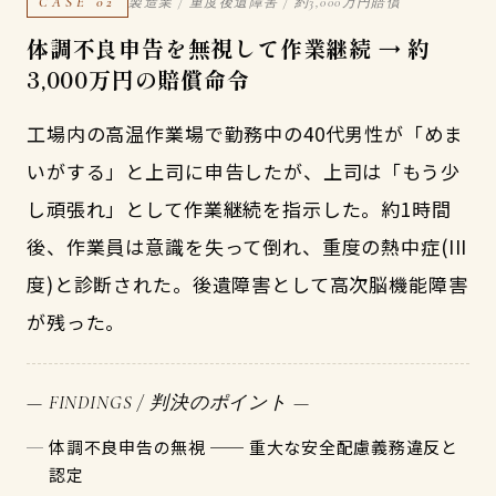
CASE 02
製造業 / 重度後遺障害 / 約3,000万円賠償
体調不良申告を無視して作業継続 → 約
3,000万円の賠償命令
工場内の高温作業場で勤務中の40代男性が「めま
いがする」と上司に申告したが、上司は「もう少
し頑張れ」として作業継続を指示した。約1時間
後、作業員は意識を失って倒れ、重度の熱中症(III
度)と診断された。後遺障害として高次脳機能障害
が残った。
— FINDINGS / 判決のポイント —
体調不良申告の無視 ── 重大な安全配慮義務違反と
認定