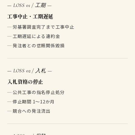
— LOSS 01 / 工期 —
工事中止・工期遅延
労基署調査完了まで工事中止
工期遅延による違約金
発注者との信頼関係毀損
— LOSS 02 / 入札 —
入札資格の停止
公共工事の指名停止処分
停止期間 1〜12か月
競合への発注流出