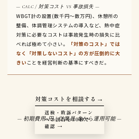
— CALC / 対策コスト VS 事故損失 —
WBGT計の設置(数千円〜数万円)、休憩所の
整備、体調管理システムの導入など、熱中症
対策に必要なコストは事故発生時の損失に比
べれば極めて小さい。
「対策のコスト」では
なく「対策しないコスト」の方が圧倒的に大
きい
ことを経営判断の基準にすべきだ。
対策コストを相談する
→
送検・敗訴パターン
— 初期費用0円 / 従業員1名から運用可能 —
への該当を30秒で
確認 →