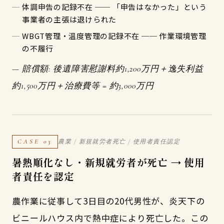
体調申告の記録不在 ── 「申告はなかった」という
事業者の主張は退けられた
WBGT管理・温度管理の記録不在 ── 作業環境管理
の不履行
— 賠償額: 後遺障害慰謝料約1,200万円＋逸失利益
約1,500万円＋治療費等 = 約3,000万円
CASE 03
農業 / 新規就労者死亡 / 使用者責任認定
暑熱順化なし・新規就労者が死亡 → 使用
者責任を認定
農作業に従事して3日目の20代男性が、炎天下の
ビニールハウス内で熱中症により死亡した。この