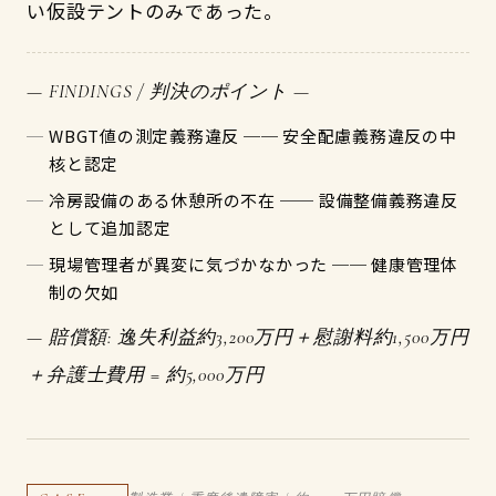
い仮設テントのみであった。
— FINDINGS / 判決のポイント —
WBGT値の測定義務違反 ── 安全配慮義務違反の中
核と認定
冷房設備のある休憩所の不在 ── 設備整備義務違反
として追加認定
現場管理者が異変に気づかなかった ── 健康管理体
制の欠如
— 賠償額: 逸失利益約3,200万円＋慰謝料約1,500万円
＋弁護士費用 = 約5,000万円