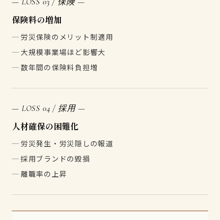
— LOSS 03 / 保険 —
保険料の増加
労災保険のメリット制適用
大規模事業場ほど影響大
数年間の保険料負担増
— LOSS 04 / 採用 —
人材確保の困難化
労災発生・労災隠しの報道
採用ブランドの毀損
離職率の上昇