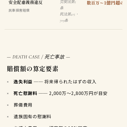
安全配慮義務違反
1億円超
労契法第5
数百万〜
の
条
民事損害賠償
民法第415・
709条
— DEATH CASE / 死亡事故 —
賠償額の算定要素
逸失利益
── 将来得られたはずの収入
死亡慰謝料
── 2,000万〜2,800万円が目安
葬儀費用
遺族固有の慰謝料