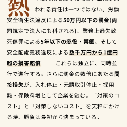
熱
われる責任は一つではない。労働
安全衛生法違反による
50万円以下の罰金
(両
罰規定で法人にも科される)、業務上過失致
死傷罪による
5年以下の懲役・禁錮
、そして
安全配慮義務違反による
数千万円から1億円
超の損害賠償
── これらは独立に、同時並
行で進行する。さらに罰金の数倍にあたる
間
接損失
が、入札停止・元請取引停止・採用
難・保険料増として企業を蝕む。「対策のコ
スト」と「対策しないコスト」を天秤にかけ
る時、勝負は最初から決まっている。