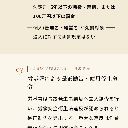
法定刑:
5年以下の懲役・禁錮、または
100万円以下の罰金
個人(管理者・経営者)が処罰対象 ──
法人に対する両罰規定はない
03
ADMINISTRATIVE — 行政処分
労基署による是正勧告・使用停止命
令
労基署は事故発生事業場へ立入調査を行
い、労働安全衛生法違反が認められると
是正勧告を発出する。重大な違反は作業
停止命令・使用停止命令となる。