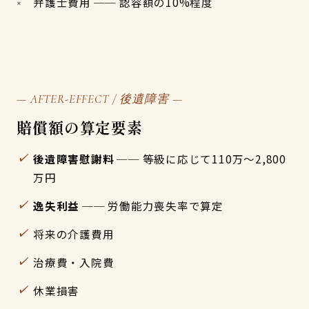
弁護士費用 ── 認容額の10%程度
— AFTER-EFFECT / 後遺障害 —
賠償額の算定要素
後遺障害慰謝料
── 等級に応じて110万〜2,800
万円
逸失利益
── 労働能力喪失率で算定
将来の介護費用
治療費・入院費
休業損害