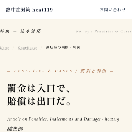
熱中症対策 heat119
お問い合わせ
特集 — 法令対応
No. 03 / Penalties & Cases
違反時の罰則・判例
Home
/
Compliance
/
— PENALTIES & CASES / 罰則と判例 —
罰金は入口で、
賠償は出口だ。
Article on Penalties, Indictments and Damages · heat119
編集部