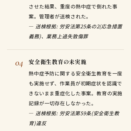
させた結果、重度の熱中症で倒れた事
案。管理者が送検された。
—
送検根拠: 労安法第25条の2(応急措置
義務)、業務上過失致傷罪
04
安全衛生教育の未実施
熱中症予防に関する安全衛生教育を一度
も実施せず、作業員が初期症状を認識で
きないまま重症化した事案。教育の実施
記録が一切存在しなかった。
—
送検根拠: 労安法第59条(安全衛生教
育)違反