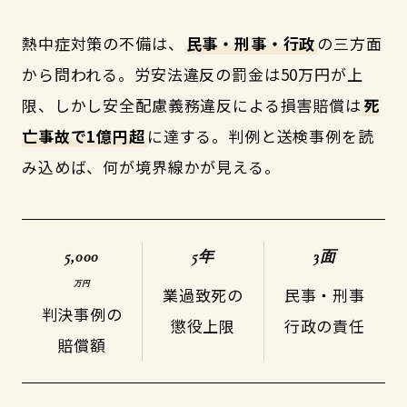
熱中症対策の不備は、
民事・刑事・行政
の三方面
から問われる。労安法違反の罰金は50万円が上
限、しかし安全配慮義務違反による損害賠償は
死
亡事故で1億円超
に達する。判例と送検事例を読
み込めば、何が境界線かが見える。
5,000
5年
3面
万円
業過致死の
民事・刑事
判決事例の
懲役上限
行政の責任
賠償額