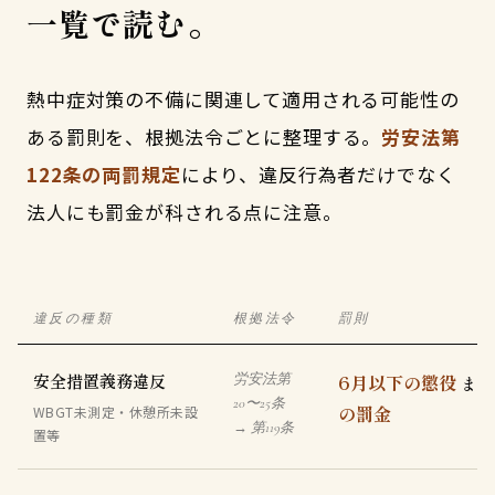
一覧で読む。
熱中症対策の不備に関連して適用される可能性の
ある罰則を、根拠法令ごとに整理する。
労安法第
122条の両罰規定
により、違反行為者だけでなく
法人にも罰金が科される点に注意。
違反の種類
根拠法令
罰則
安全措置義務違反
6月以下の懲役
労安法第
ま
20〜25条
の罰金
WBGT未測定・休憩所未設
→ 第119条
置等