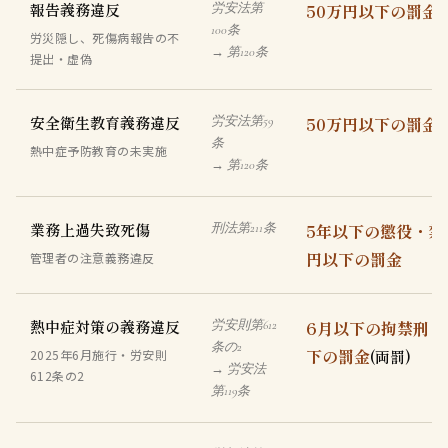
報告義務違反
50万円以下の罰金
労安法第
100条
労災隠し、死傷病報告の不
→ 第120条
提出・虚偽
安全衛生教育義務違反
50万円以下の罰金
労安法第59
条
熱中症予防教育の未実施
→ 第120条
業務上過失致死傷
5年以下の懲役・禁
刑法第211条
円以下の罰金
管理者の注意義務違反
熱中症対策の義務違反
6月以下の拘禁刑
労安則第612
ま
条の2
下の罰金
2025年6月施行・労安則
(両罰)
→ 労安法
612条の2
第119条