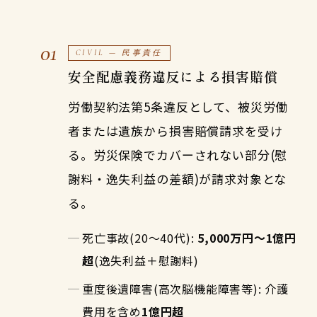
01
CIVIL — 民事責任
安全配慮義務違反による損害賠償
労働契約法第5条違反として、被災労働
者または遺族から損害賠償請求を受け
る。労災保険でカバーされない部分(慰
謝料・逸失利益の差額)が請求対象とな
る。
死亡事故(20〜40代):
5,000万円〜1億円
超
(逸失利益＋慰謝料)
重度後遺障害(高次脳機能障害等): 介護
費用を含め
1億円超