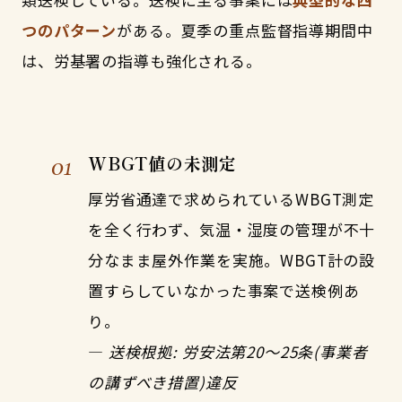
つのパターン
がある。夏季の重点監督指導期間中
は、労基署の指導も強化される。
01
WBGT値の未測定
厚労省通達で求められているWBGT測定
を全く行わず、気温・湿度の管理が不十
分なまま屋外作業を実施。WBGT計の設
置すらしていなかった事案で送検例あ
り。
—
送検根拠: 労安法第20〜25条(事業者
の講ずべき措置)違反