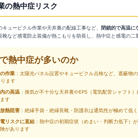
業の熱中症リスク
のキュービクル作業や天井裏の配線工事など、
閉鎖的で高温に
長靴など感電防止装備が熱こもりを助長し、熱中症と感電の二
で熱中症が多いのか
の作業
：太陽光パネル設置やキュービクル点検など、遮蔽物の
なります
内の高温
：換気が不十分な天井裏やEPS（電気配管シャフト）
ます
放熱阻害
：絶縁手袋・絶縁長靴・防護衣は通気性が極めて低く
電リスクに直結
：熱中症の初期症状（めまい・判断力低下）が
険があります