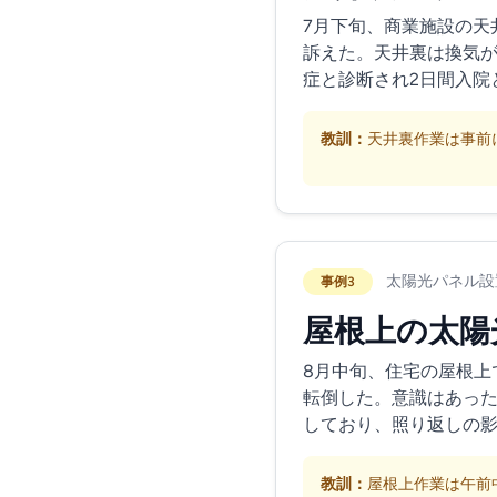
7月下旬、商業施設の天
訴えた。天井裏は換気が
症と診断され2日間入院
教訓：
天井裏作業は事前
太陽光パネル設
事例3
屋根上の太陽
8月中旬、住宅の屋根上
転倒した。意識はあった
しており、照り返しの
教訓：
屋根上作業は午前