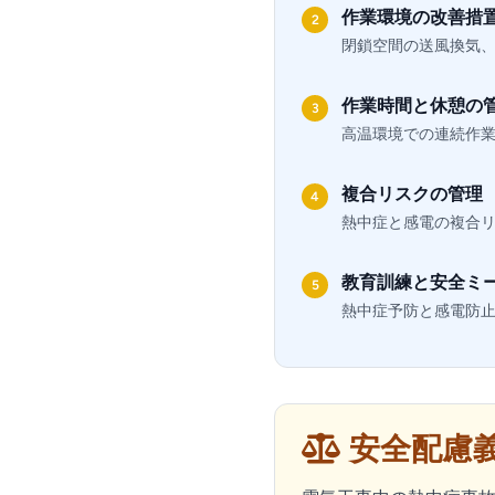
作業環境の改善措
2
閉鎖空間の送風換気
作業時間と休憩の
3
高温環境での連続作
複合リスクの管理
4
熱中症と感電の複合
教育訓練と安全ミ
5
熱中症予防と感電防止
安全配慮