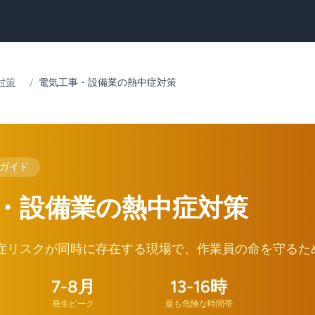
対策
/
電気工事・設備業の熱中症対策
策ガイド
・設備業の熱中症対策
症リスクが同時に存在する現場で、作業員の命を守るた
7-8月
13-16時
発生ピーク
最も危険な時間帯