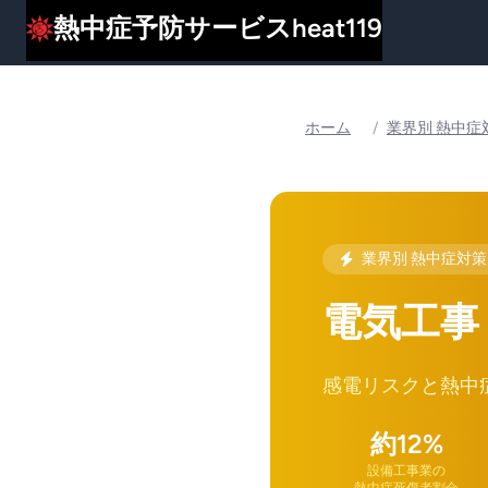
熱中症予防サービスheat119
ホーム
/
業界別 熱中症
業界別 熱中症対
電気工事
感電リスクと熱中
約12%
設備工事業の