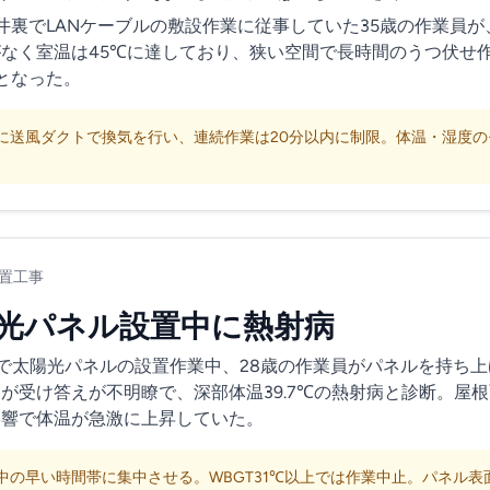
井裏でLANケーブルの敷設作業に従事していた35歳の作業員
なく室温は45℃に達しており、狭い空間で長時間のうつ伏せ
となった。
に送風ダクトで換気を行い、連続作業は20分以内に制限。体温・湿度
置工事
光パネル設置中に熱射病
で太陽光パネルの設置作業中、28歳の作業員がパネルを持ち
が受け答えが不明瞭で、深部体温39.7℃の熱射病と診断。屋根
影響で体温が急激に上昇していた。
中の早い時間帯に集中させる。WBGT31℃以上では作業中止。パネル表