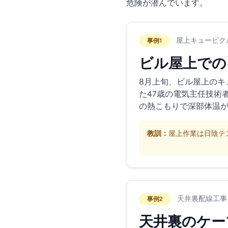
危険が潜んでいます。
屋上キュービク
事例1
ビル屋上での
8月上旬、ビル屋上のキ
た47歳の電気主任技術
の熱こもりで深部体温
教訓：
屋上作業は日陰テ
天井裏配線工事
事例2
天井裏のケー