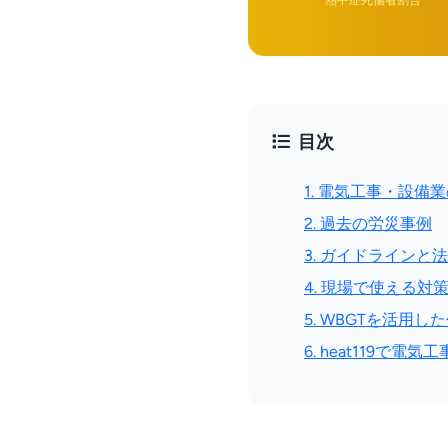
熱中症死傷者割合
目次
1. 電気工事・設備
2. 過去の労災事例
3. ガイドラインと
4. 現場で使える対
5. WBGTを活用し
6. heat119で電