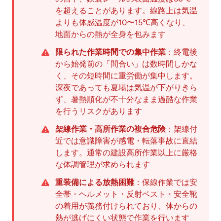
を超えることがあります。線路上は気温
よりも体感温度が10〜15℃高くなり、
地面からの熱が全身を包みます
限られた作業時間での集中作業
：終電後
から始発前の「間合い」は数時間しかな
く、その短時間に重労働が集中します。
深夜であっても夏場は気温が下がりきら
ず、暑熱順化が不十分なまま過酷な作業
を行うリスクがあります
架線作業・高所作業の複合危険
：架線付
近では意識障害が感電・転落事故に直結
します。通常の建設高所作業以上に厳格
な体調管理が求められます
重装備による放熱困難
：保線作業では安
全帯・ヘルメット・反射ベスト・安全靴
の着用が義務付けられており、体からの
熱が逃げにくい状態で作業を行います