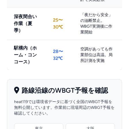
「夜だから安全」
深夜間合い
25〜
の油断禁止。
作業（夏
WBGT実測後に作
30℃
季）
業開始
駅構内（ホ
空調があっても作
28〜
ーム・コン
業部位は高温。局
32℃
所計測を実施
コース）
路線沿線のWBGT予報を確認
heat119では環境省データに基づく全国のWBGT予報を
無料公開しています。作業前に現場周辺のWBGT予報を
確認してください。
東京
大阪