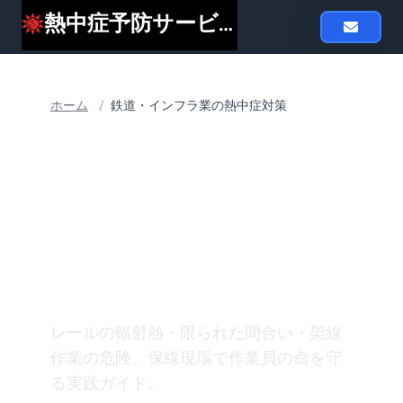
熱中症予防サービスheat119
ホーム
/
鉄道・インフラ業の熱中症対策
業界別 熱中症対策ガイド
鉄道・インフラ業の熱中
症対策
レールの輻射熱・限られた間合い・架線
作業の危険。保線現場で作業員の命を守
る実践ガイド。