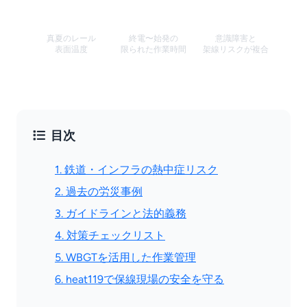
60℃超
間合い
感電
真夏のレール
終電〜始発の
意識障害と
表面温度
限られた作業時間
架線リスクが複合
目次
1. 鉄道・インフラの熱中症リスク
2. 過去の労災事例
3. ガイドラインと法的義務
4. 対策チェックリスト
5. WBGTを活用した作業管理
6. heat119で保線現場の安全を守る