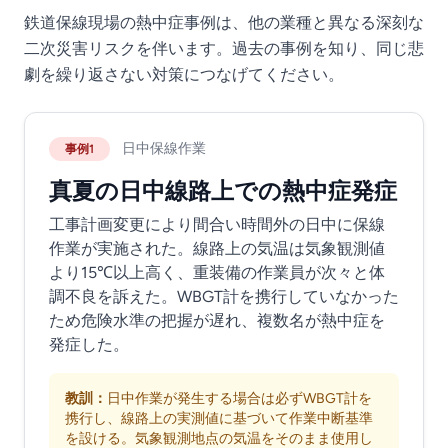
鉄道保線現場の熱中症事例は、他の業種と異なる深刻な
二次災害リスクを伴います。過去の事例を知り、同じ悲
劇を繰り返さない対策につなげてください。
日中保線作業
事例1
真夏の日中線路上での熱中症発症
工事計画変更により間合い時間外の日中に保線
作業が実施された。線路上の気温は気象観測値
より15℃以上高く、重装備の作業員が次々と体
調不良を訴えた。WBGT計を携行していなかった
ため危険水準の把握が遅れ、複数名が熱中症を
発症した。
教訓：
日中作業が発生する場合は必ずWBGT計を
携行し、線路上の実測値に基づいて作業中断基準
を設ける。気象観測地点の気温をそのまま使用し