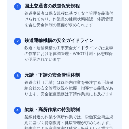
国土交通省の鉄道保安規程
1
鉄道事業者は保安規程に基づく安全管理を義務付
けられており、作業員の健康状態確認・体調管理
を含む安全体制の整備が求められます
鉄道運輸機構の安全ガイドライン
2
鉄道・運輸機構の工事安全ガイドラインでは夏季
の作業における体調管理・WBGT計測・休憩確保
が明示されています
元請・下請の安全管理体制
3
鉄道会社（元請）は線路内作業を発注する下請保
線会社の安全管理状況を把握・指導する義務があ
ります。安全配慮義務は下請作業員にも及びます
架線・高所作業の特別規制
4
架線付近の作業や高所作業では、労働安全衛生規
則に基づく特別教育・健康管理が求められます。
熱中症による意識障害は感電・転落という重大災