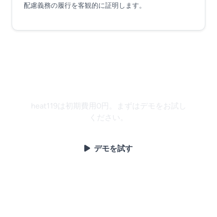
配慮義務の履行を客観的に証明します。
保線現場の熱中症対策を始め
ませんか？
heat119は初期費用0円。まずはデモをお試し
ください。
デモを試す
お問い合わせ