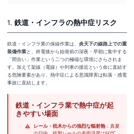
1.
鉄道・インフラの熱中症リスク
鉄道・インフラ業の保線作業は、
炎天下の線路上での重
装備作業
と、終電後から始発前の深夜・早朝に集中する
「間合い」作業という二つの極端な環境にさらされま
す。加えて架線（電線）や列車の接近という命に直結す
る危険要素があり、熱中症による意識障害は転落・感電
事故に直結します。
鉄道・インフラ業で熱中症が起
きやすい場面
レール・枕木からの強烈な輻射熱
：真夏
の日中、鉄製レールの表面温度は60℃