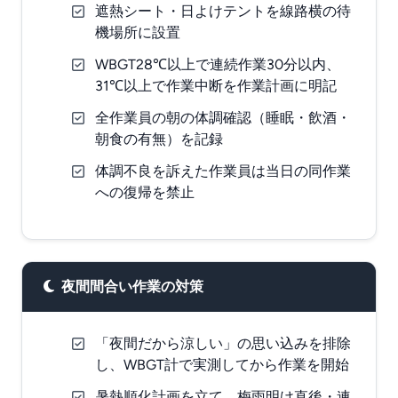
遮熱シート・日よけテントを線路横の待
機場所に設置
WBGT28℃以上で連続作業30分以内、
31℃以上で作業中断を作業計画に明記
全作業員の朝の体調確認（睡眠・飲酒・
朝食の有無）を記録
体調不良を訴えた作業員は当日の同作業
への復帰を禁止
夜間間合い作業の対策
「夜間だから涼しい」の思い込みを排除
し、WBGT計で実測してから作業を開始
暑熱順化計画を立て、梅雨明け直後・連