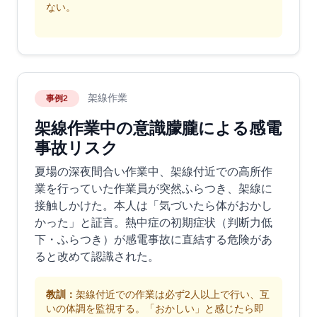
ない。
架線作業
事例2
架線作業中の意識朦朧による感電
事故リスク
夏場の深夜間合い作業中、架線付近での高所作
業を行っていた作業員が突然ふらつき、架線に
接触しかけた。本人は「気づいたら体がおかし
かった」と証言。熱中症の初期症状（判断力低
下・ふらつき）が感電事故に直結する危険があ
ると改めて認識された。
教訓：
架線付近での作業は必ず2人以上で行い、互
いの体調を監視する。「おかしい」と感じたら即