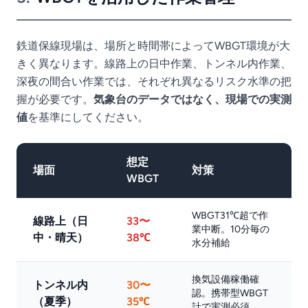
鉄道保線現場は、場所と時間帯によってWBGT環境が大
きく異なります。線路上の日中作業、トンネル内作業、
深夜の間合い作業では、それぞれ異なるリスク水準の把
握が必要です。
気象台のデータではなく、現場での実測
値
を基準にしてください。
想定
場面
対策
WBGT
WBGT31℃超で作
線路上（日
33〜
業中断。10分毎の
中・晴天）
38℃
水分補給
換気設備稼働確
トンネル内
30〜
認。携帯型WBGT
（夏季）
35℃
計で実測必須