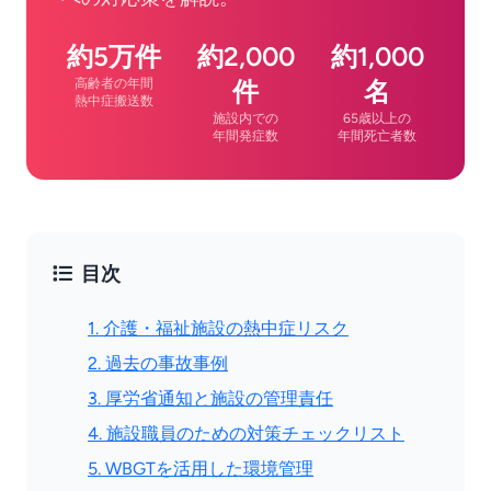
約5万件
約2,000
約1,000
高齢者の年間
件
名
熱中症搬送数
施設内での
65歳以上の
年間発症数
年間死亡者数
目次
1. 介護・福祉施設の熱中症リスク
2. 過去の事故事例
3. 厚労省通知と施設の管理責任
4. 施設職員のための対策チェックリスト
5. WBGTを活用した環境管理