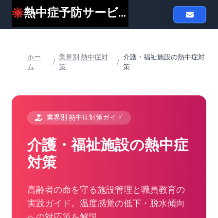
熱中症予防サービスheat119
ホー
業界別 熱中症対
介護・福祉施設の熱中症対
/
/
ム
策
策
業界別 熱中症対策ガイド
介護・福祉施設の熱中症
対策
高齢者の命を守る施設管理と職員教育の
実践ガイド。温度感覚の低下・脱水傾向
への対応策を解説。