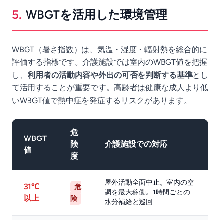
5.
WBGTを活用した環境管理
WBGT（暑さ指数）は、気温・湿度・輻射熱を総合的に
評価する指標です。介護施設では室内のWBGT値を把握
し、
利用者の活動内容や外出の可否を判断する基準
とし
て活用することが重要です。高齢者は健康な成人より低
いWBGT値で熱中症を発症するリスクがあります。
危
WBGT
険
介護施設での対応
値
度
屋外活動全面中止。室内の空
31℃
危
調を最大稼働。1時間ごとの
以上
険
水分補給と巡回