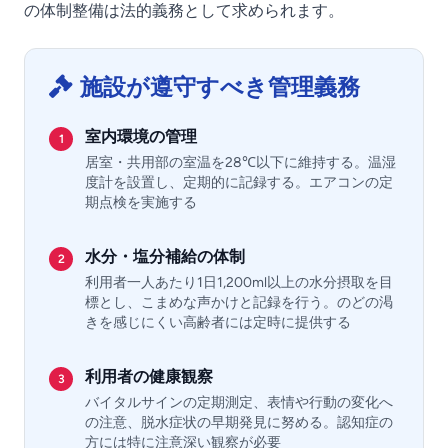
の体制整備は法的義務として求められます。
施設が遵守すべき管理義務
室内環境の管理
1
居室・共用部の室温を28℃以下に維持する。温湿
度計を設置し、定期的に記録する。エアコンの定
期点検を実施する
水分・塩分補給の体制
2
利用者一人あたり1日1,200ml以上の水分摂取を目
標とし、こまめな声かけと記録を行う。のどの渇
きを感じにくい高齢者には定時に提供する
利用者の健康観察
3
バイタルサインの定期測定、表情や行動の変化へ
の注意、脱水症状の早期発見に努める。認知症の
方には特に注意深い観察が必要