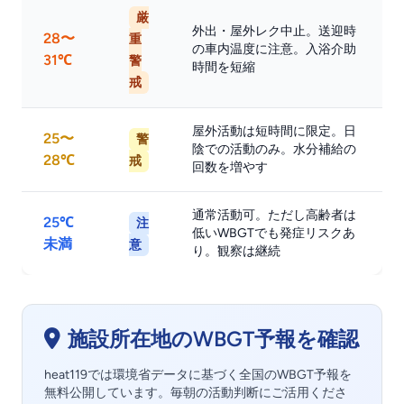
厳
外出・屋外レク中止。送迎時
28〜
重
の車内温度に注意。入浴介助
31℃
警
時間を短縮
戒
屋外活動は短時間に限定。日
25〜
警
陰での活動のみ。水分補給の
28℃
戒
回数を増やす
通常活動可。ただし高齢者は
25℃
注
低いWBGTでも発症リスクあ
未満
意
り。観察は継続
施設所在地のWBGT予報を確認
heat119では環境省データに基づく全国のWBGT予報を
無料公開しています。毎朝の活動判断にご活用くださ