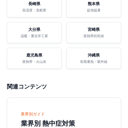
長崎県
熊本県
高湿度・造船業
盆地猛暑
大分県
宮崎県
温暖・重化学工業
亜熱帯的気候
鹿児島県
沖縄県
亜熱帯・火山灰
長期暑熱・紫外線
関連コンテンツ
業界別ガイド
業界別 熱中症対策