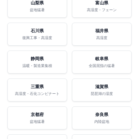
山梨県
富山県
盆地猛暑
高湿度・フェーン
石川県
福井県
復興工事・高湿度
高湿度
静岡県
岐阜県
温暖・製造業集積
全国屈指の猛暑
三重県
滋賀県
高湿度・石化コンビナート
琵琶湖の湿度
京都府
奈良県
盆地猛暑
内陸盆地