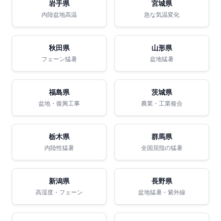
岩手県
宮城県
内陸盆地高温
急な気温変化
秋田県
山形県
フェーン猛暑
盆地猛暑
福島県
茨城県
盆地・復興工事
農業・工業複合
栃木県
群馬県
内陸性猛暑
全国屈指の猛暑
新潟県
長野県
高湿度・フェーン
盆地猛暑・紫外線