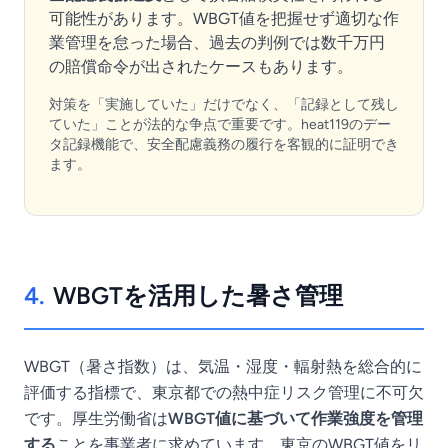
可能性があります。WBGT値を把握せず適切な作
業管理を怠った場合、過去の判例では数千万円
の賠償命令が出されたケースもあります。
対策を「実施していた」だけでなく、「記録として残し
ていた」ことが法的な争点で重要です。heat119のデー
タ記録機能で、安全配慮義務の履行を客観的に証明でき
ます。
4.
WBGTを活用した暑さ管理
WBGT（暑さ指数）は、気温・湿度・輻射熱を総合的に
評価する指標で、東京都での熱中症リスク管理に不可欠
です。厚生労働省は
WBGT値に基づいて作業強度を管理
する
ことを事業者に求めています。東京のWBGT値をリ