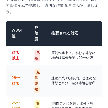
アルタイムで把握し、適切な作業管理に活かしましょ
う。
危
WBGT
険
推奨される対応
値
度
31℃
危
原則作業中止。やむを得ない
場合は10分作業→20分休憩
以上
険
厳
28〜
重
連続作業30分以内。こまめな
休憩と水分・塩分補給を徹底
31℃
警
戒
25〜
警
1時間ごとに休憩。水分・塩