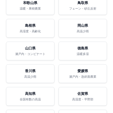
和歌山県
鳥取県
温暖・果樹農業
フェーン・砂丘反射
島根県
岡山県
高湿度・高齢化
高温少雨
山口県
徳島県
瀬戸内・コンビナート
温暖多湿
香川県
愛媛県
高温少雨
瀬戸内・急斜面農業
高知県
佐賀県
全国有数の高温
高湿度・平野部