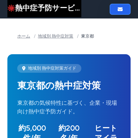
熱中症予防サービスheat119
ホーム
/
地域別 熱中症対策
/
東京都
地域別 熱中症対策ガイド
東京都の熱中症対策
東京都の気候特性に基づく、企業・現場
向け熱中症予防ガイド。
約5,000
約200
ヒート
件/年
名/年
アイラ