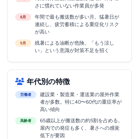
さに慣れていない作業員が多発
年間で最も搬送数が多い月。猛暑日が
8月
連続し、疲労蓄積による重症化リスク
が高い
残暑による油断が危険。「もう涼し
9月
い」という意識が対策不足を招く
年代別の特徴
建設業・製造業・運送業の屋外作業
労働者
者が多数。特に40〜60代の重症率が
高い傾向
65歳以上が搬送数の約5割を占める。
高齢者
屋内での発症も多く、暑さへの感覚
低下が要因