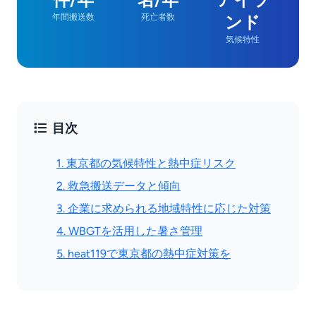
年間搬送数
死亡者数
ンド
気候特性
目次
1. 東京都の気候特性と熱中症リスク
2. 救急搬送データと傾向
3. 企業に求められる地域特性に応じた対策
4. WBGTを活用した暑さ管理
5. heat119で東京都の熱中症対策を