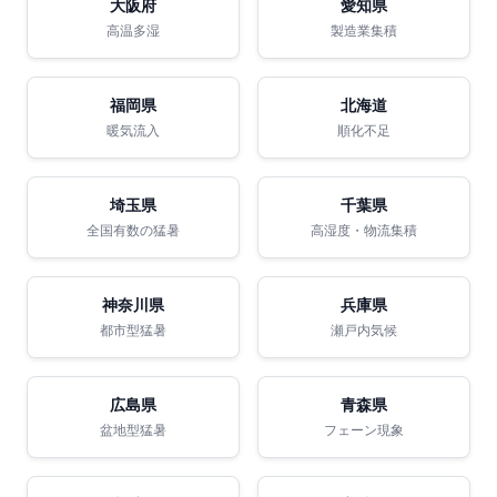
大阪府
愛知県
高温多湿
製造業集積
福岡県
北海道
暖気流入
順化不足
埼玉県
千葉県
全国有数の猛暑
高湿度・物流集積
神奈川県
兵庫県
都市型猛暑
瀬戸内気候
広島県
青森県
盆地型猛暑
フェーン現象