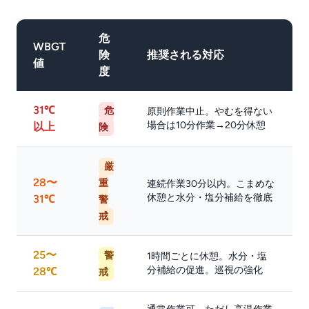
危
WBGT
険
推奨される対応
値
度
31℃
危
原則作業中止。やむを得ない
場合は10分作業→20分休憩
以上
険
厳
28〜
重
連続作業30分以内。こまめな
休憩と水分・塩分補給を徹底
31℃
警
戒
25〜
警
1時間ごとに休憩。水分・塩
分補給の促進。巡視の強化
28℃
戒