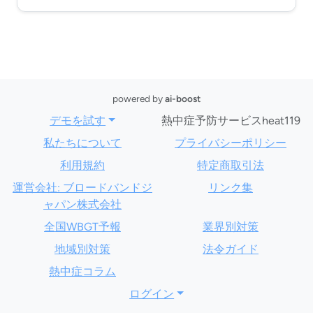
powered by
ai-boost
デモを試す
熱中症予防サービスheat119
私たちについて
プライバシーポリシー
利用規約
特定商取引法
運営会社: ブロードバンドジ
リンク集
ャパン株式会社
全国WBGT予報
業界別対策
地域別対策
法令ガイド
熱中症コラム
ログイン