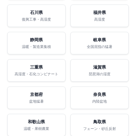
石川県
福井県
復興工事・高湿度
高湿度
静岡県
岐阜県
温暖・製造業集積
全国屈指の猛暑
三重県
滋賀県
高湿度・石化コンビナート
琵琶湖の湿度
京都府
奈良県
盆地猛暑
内陸盆地
和歌山県
鳥取県
温暖・果樹農業
フェーン・砂丘反射