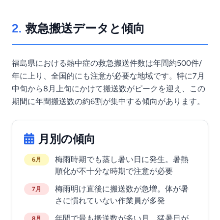
2.
救急搬送データと傾向
福島県における熱中症の救急搬送件数は年間約500件/
年に上り、全国的にも注意が必要な地域です。特に7月
中旬から8月上旬にかけて搬送数がピークを迎え、この
期間に年間搬送数の約6割が集中する傾向があります。
月別の傾向
梅雨時期でも蒸し暑い日に発生。暑熱
6月
順化が不十分な時期で注意が必要
梅雨明け直後に搬送数が急増。体が暑
7月
さに慣れていない作業員が多発
年間で最も搬送数が多い月。猛暑日が
8月