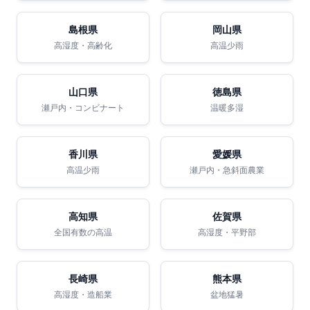
島根県
岡山県
高湿度・高齢化
高温少雨
山口県
徳島県
瀬戸内・コンビナート
温暖多湿
香川県
愛媛県
高温少雨
瀬戸内・急斜面農業
高知県
佐賀県
全国有数の高温
高湿度・平野部
長崎県
熊本県
高湿度・造船業
盆地猛暑