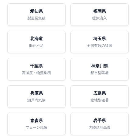
愛知県
福岡県
製造業集積
暖気流入
北海道
埼玉県
順化不足
全国有数の猛暑
千葉県
神奈川県
高湿度・物流集積
都市型猛暑
兵庫県
広島県
瀬戸内気候
盆地型猛暑
青森県
岩手県
フェーン現象
内陸盆地高温