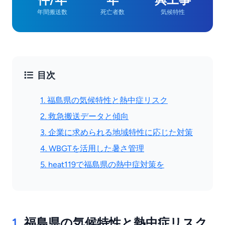
年間搬送数
死亡者数
気候特性
目次
1. 福島県の気候特性と熱中症リスク
2. 救急搬送データと傾向
3. 企業に求められる地域特性に応じた対策
4. WBGTを活用した暑さ管理
5. heat119で福島県の熱中症対策を
1.
福島県の気候特性と熱中症リスク