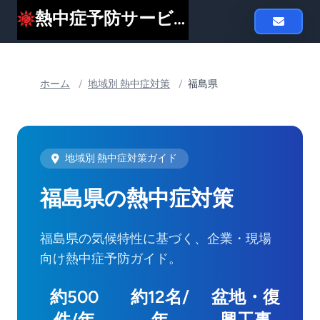
熱中症予防サービスheat119
ホーム
/
地域別 熱中症対策
/
福島県
地域別 熱中症対策ガイド
福島県の熱中症対策
福島県の気候特性に基づく、企業・現場
向け熱中症予防ガイド。
約500
約12名/
盆地・復
件/年
年
興工事