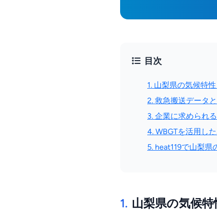
目次
1. 山梨県の気候特
2. 救急搬送データ
3. 企業に求めら
4. WBGTを活用し
5. heat119で山
1.
山梨県の気候特