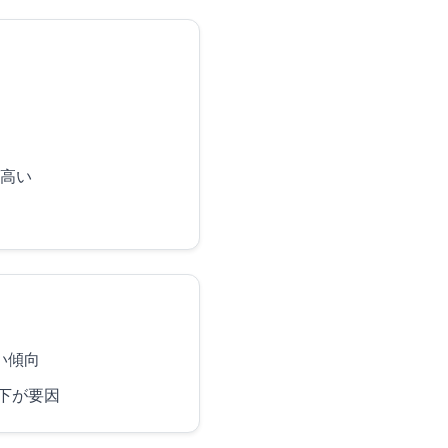
高い
い傾向
下が要因