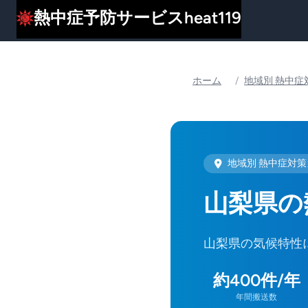
熱中症予防サービスheat119
ホーム
/
地域別 熱中症
地域別 熱中症対
山梨県の
山梨県の気候特性
約400件/年
年間搬送数