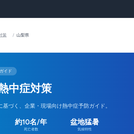
対策
/
山梨県
策ガイド
熱中症対策
に基づく、企業・現場向け熱中症予防ガイド。
約10名/年
盆地猛暑
死亡者数
気候特性