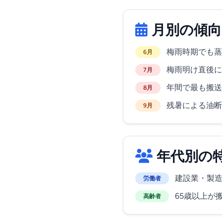
月別の傾向
梅雨時期でも蒸
6月
梅雨明け直後に
7月
年間で最も搬送
8月
残暑による油断
9月
年代別の
建設業・製造
労働者
65歳以上が
高齢者