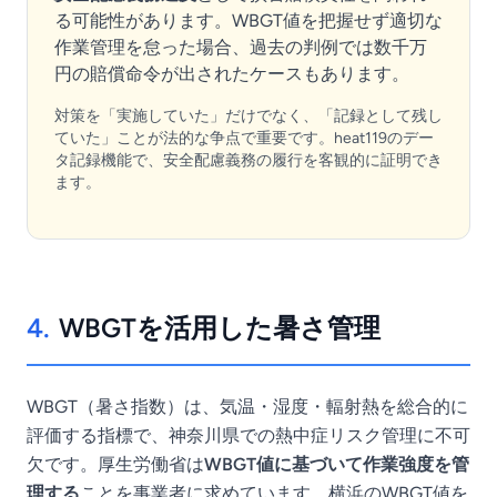
る可能性があります。WBGT値を把握せず適切な
作業管理を怠った場合、過去の判例では数千万
円の賠償命令が出されたケースもあります。
対策を「実施していた」だけでなく、「記録として残し
ていた」ことが法的な争点で重要です。heat119のデー
タ記録機能で、安全配慮義務の履行を客観的に証明でき
ます。
4.
WBGTを活用した暑さ管理
WBGT（暑さ指数）は、気温・湿度・輻射熱を総合的に
評価する指標で、神奈川県での熱中症リスク管理に不可
欠です。厚生労働省は
WBGT値に基づいて作業強度を管
理する
ことを事業者に求めています。横浜のWBGT値を