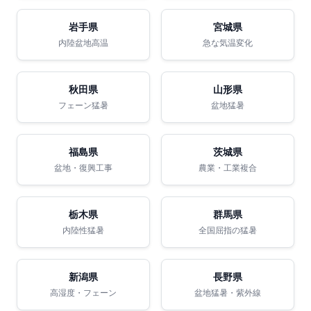
岩手県
宮城県
内陸盆地高温
急な気温変化
秋田県
山形県
フェーン猛暑
盆地猛暑
福島県
茨城県
盆地・復興工事
農業・工業複合
栃木県
群馬県
内陸性猛暑
全国屈指の猛暑
新潟県
長野県
高湿度・フェーン
盆地猛暑・紫外線