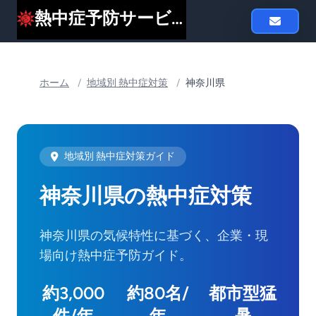
熱中症予防サービスheat119
ホーム
/
地域別 熱中症対策
/
神奈川県
地域別 熱中症対策ガイド
神奈川県の熱中症対策
神奈川県の気候特性に基づく、企業・現
場向け熱中症予防ガイド。
約3,000
約80名/
都市型猛
件/年
年
暑