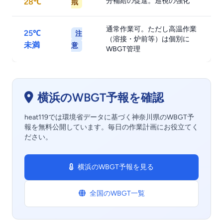
分補給の促進。巡視の強化
28℃
戒
通常作業可。ただし高温作業
25℃
注
（溶接・炉前等）は個別に
未満
意
WBGT管理
横浜のWBGT予報を確認
heat119では環境省データに基づく神奈川県のWBGT予
報を無料公開しています。毎日の作業計画にお役立てく
ださい。
横浜のWBGT予報を見る
全国のWBGT一覧