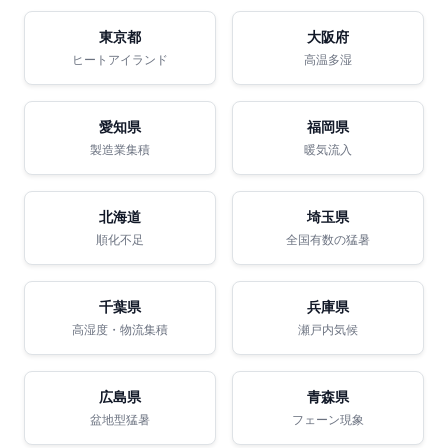
東京都
大阪府
ヒートアイランド
高温多湿
愛知県
福岡県
製造業集積
暖気流入
北海道
埼玉県
順化不足
全国有数の猛暑
千葉県
兵庫県
高湿度・物流集積
瀬戸内気候
広島県
青森県
盆地型猛暑
フェーン現象