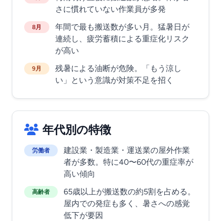
さに慣れていない作業員が多発
年間で最も搬送数が多い月。猛暑日が
8月
連続し、疲労蓄積による重症化リスク
が高い
残暑による油断が危険。「もう涼し
9月
い」という意識が対策不足を招く
年代別の特徴
建設業・製造業・運送業の屋外作業
労働者
者が多数。特に40〜60代の重症率が
高い傾向
65歳以上が搬送数の約5割を占める。
高齢者
屋内での発症も多く、暑さへの感覚
低下が要因