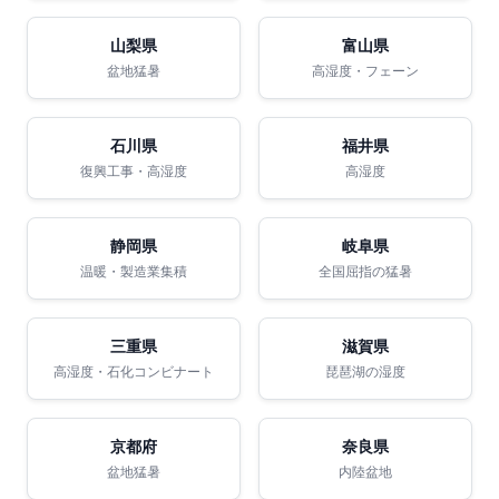
山梨県
富山県
盆地猛暑
高湿度・フェーン
石川県
福井県
復興工事・高湿度
高湿度
静岡県
岐阜県
温暖・製造業集積
全国屈指の猛暑
三重県
滋賀県
高湿度・石化コンビナート
琵琶湖の湿度
京都府
奈良県
盆地猛暑
内陸盆地