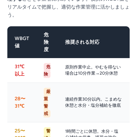
リアルタイムで把握し、適切な作業管理に活かしましょ
う。
危
WBGT
険
推奨される対応
値
度
31℃
危
原則作業中止。やむを得ない
場合は10分作業→20分休憩
以上
険
厳
28〜
重
連続作業30分以内。こまめな
休憩と水分・塩分補給を徹底
31℃
警
戒
25〜
警
1時間ごとに休憩。水分・塩