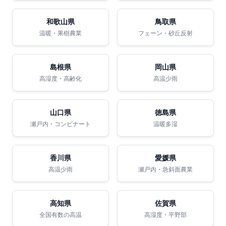
和歌山県
鳥取県
温暖・果樹農業
フェーン・砂丘反射
島根県
岡山県
高湿度・高齢化
高温少雨
山口県
徳島県
瀬戸内・コンビナート
温暖多湿
香川県
愛媛県
高温少雨
瀬戸内・急斜面農業
高知県
佐賀県
全国有数の高温
高湿度・平野部