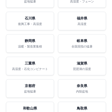
盆地猛暑
高湿度・フェーン
石川県
福井県
復興工事・高湿度
高湿度
静岡県
岐阜県
温暖・製造業集積
全国屈指の猛暑
三重県
滋賀県
高湿度・石化コンビナート
琵琶湖の湿度
京都府
奈良県
盆地猛暑
内陸盆地
和歌山県
鳥取県