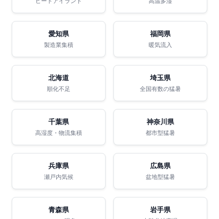
ヒートアイランド
高温多湿
愛知県
福岡県
製造業集積
暖気流入
北海道
埼玉県
順化不足
全国有数の猛暑
千葉県
神奈川県
高湿度・物流集積
都市型猛暑
兵庫県
広島県
瀬戸内気候
盆地型猛暑
青森県
岩手県