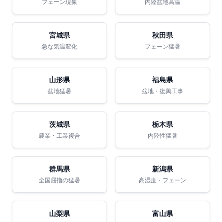
フェーン現象
内陸盆地高温
宮城県
秋田県
急な気温変化
フェーン猛暑
山形県
福島県
盆地猛暑
盆地・復興工事
茨城県
栃木県
農業・工業複合
内陸性猛暑
群馬県
新潟県
全国屈指の猛暑
高湿度・フェーン
山梨県
富山県