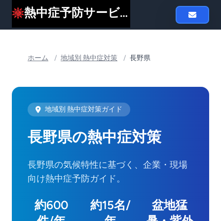
熱中症予防サービスheat119
ホーム
/
地域別 熱中症対策
/
長野県
地域別 熱中症対策ガイド
長野県の熱中症対策
長野県の気候特性に基づく、企業・現場
向け熱中症予防ガイド。
約600
約15名/
盆地猛
件/年
年
暑・紫外