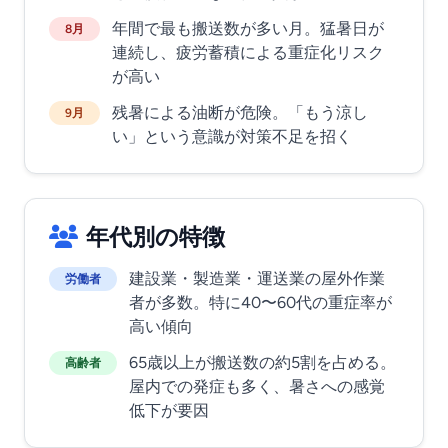
年間で最も搬送数が多い月。猛暑日が
8月
連続し、疲労蓄積による重症化リスク
が高い
残暑による油断が危険。「もう涼し
9月
い」という意識が対策不足を招く
年代別の特徴
建設業・製造業・運送業の屋外作業
労働者
者が多数。特に40〜60代の重症率が
高い傾向
65歳以上が搬送数の約5割を占める。
高齢者
屋内での発症も多く、暑さへの感覚
低下が要因