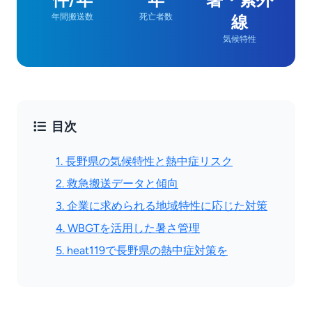
年間搬送数
死亡者数
線
気候特性
目次
1. 長野県の気候特性と熱中症リスク
2. 救急搬送データと傾向
3. 企業に求められる地域特性に応じた対策
4. WBGTを活用した暑さ管理
5. heat119で長野県の熱中症対策を