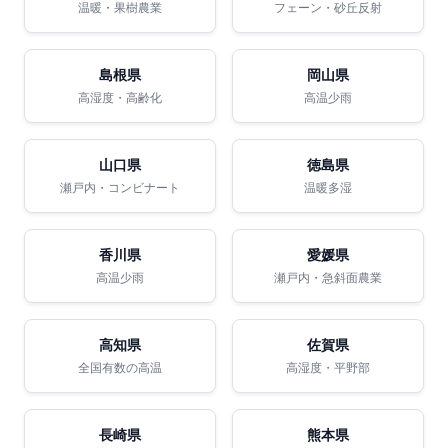
温暖・果樹農業
フェーン・砂丘反射
島根県
岡山県
高湿度・高齢化
高温少雨
山口県
徳島県
瀬戸内・コンビナート
温暖多湿
香川県
愛媛県
高温少雨
瀬戸内・急斜面農業
高知県
佐賀県
全国有数の高温
高湿度・平野部
長崎県
熊本県