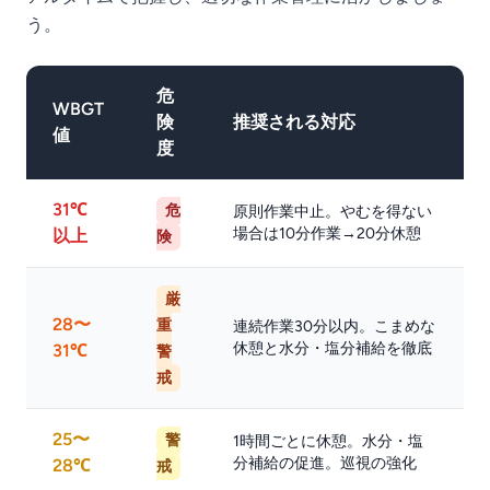
う。
危
WBGT
険
推奨される対応
値
度
31℃
危
原則作業中止。やむを得ない
場合は10分作業→20分休憩
以上
険
厳
28〜
重
連続作業30分以内。こまめな
休憩と水分・塩分補給を徹底
31℃
警
戒
25〜
警
1時間ごとに休憩。水分・塩
分補給の促進。巡視の強化
28℃
戒