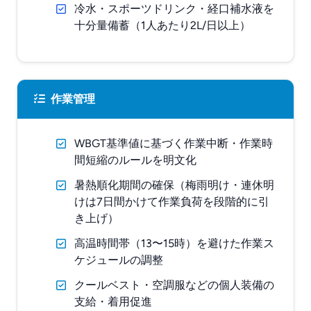
冷水・スポーツドリンク・経口補水液を
十分量備蓄（1人あたり2L/日以上）
作業管理
WBGT基準値に基づく作業中断・作業時
間短縮のルールを明文化
暑熱順化期間の確保（梅雨明け・連休明
けは7日間かけて作業負荷を段階的に引
き上げ）
高温時間帯（13〜15時）を避けた作業ス
ケジュールの調整
クールベスト・空調服などの個人装備の
支給・着用促進