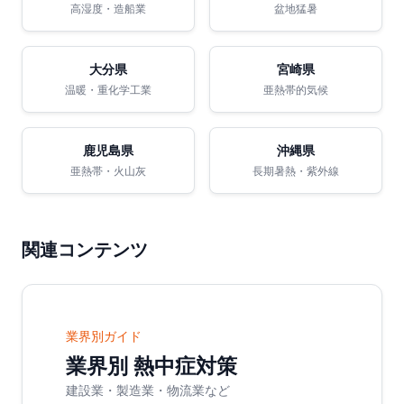
高湿度・造船業
盆地猛暑
大分県
宮崎県
温暖・重化学工業
亜熱帯的気候
鹿児島県
沖縄県
亜熱帯・火山灰
長期暑熱・紫外線
関連コンテンツ
業界別ガイド
業界別 熱中症対策
建設業・製造業・物流業など