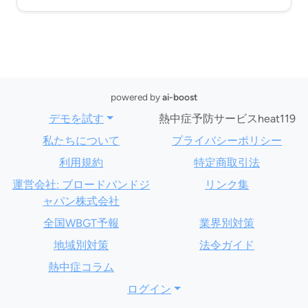
powered by
ai-boost
デモを試す
熱中症予防サービスheat119
私たちについて
プライバシーポリシー
利用規約
特定商取引法
運営会社: ブロードバンドジ
リンク集
ャパン株式会社
全国WBGT予報
業界別対策
地域別対策
法令ガイド
熱中症コラム
ログイン