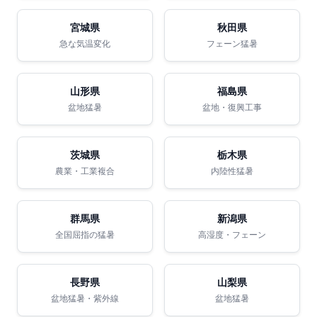
宮城県
秋田県
急な気温変化
フェーン猛暑
山形県
福島県
盆地猛暑
盆地・復興工事
茨城県
栃木県
農業・工業複合
内陸性猛暑
群馬県
新潟県
全国屈指の猛暑
高湿度・フェーン
長野県
山梨県
盆地猛暑・紫外線
盆地猛暑