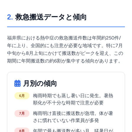
2.
救急搬送データと傾向
福井県における熱中症の救急搬送件数は年間約250件/
年に上り、全国的にも注意が必要な地域です。特に7月
中旬から8月上旬にかけて搬送数がピークを迎え、この
期間に年間搬送数の約6割が集中する傾向があります。
月別の傾向
梅雨時期でも蒸し暑い日に発生。暑熱
6月
順化が不十分な時期で注意が必要
梅雨明け直後に搬送数が急増。体が暑
7月
さに慣れていない作業員が多発
年間で最も搬送数が多い月。猛暑日が
8月