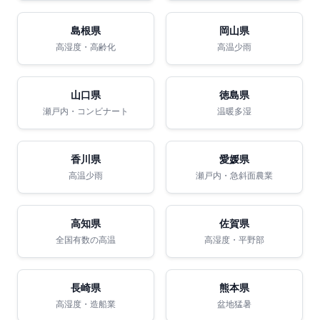
島根県
岡山県
高湿度・高齢化
高温少雨
山口県
徳島県
瀬戸内・コンビナート
温暖多湿
香川県
愛媛県
高温少雨
瀬戸内・急斜面農業
高知県
佐賀県
全国有数の高温
高湿度・平野部
長崎県
熊本県
高湿度・造船業
盆地猛暑