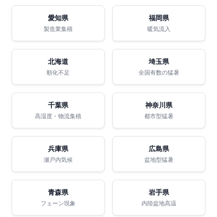
愛知県
福岡県
製造業集積
暖気流入
北海道
埼玉県
順化不足
全国有数の猛暑
千葉県
神奈川県
高湿度・物流集積
都市型猛暑
兵庫県
広島県
瀬戸内気候
盆地型猛暑
青森県
岩手県
フェーン現象
内陸盆地高温