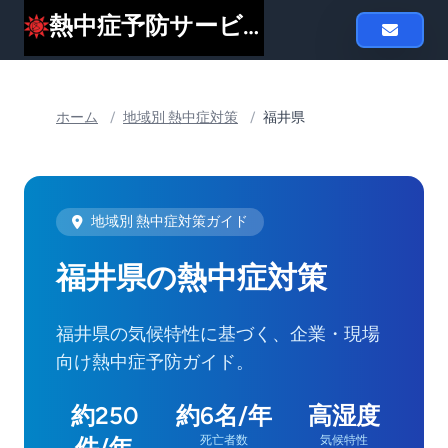
熱中症予防サービスheat119
ホーム
/
地域別 熱中症対策
/
福井県
地域別 熱中症対策ガイド
福井県の熱中症対策
福井県の気候特性に基づく、企業・現場
向け熱中症予防ガイド。
約250
約6名/年
高湿度
件/年
死亡者数
気候特性