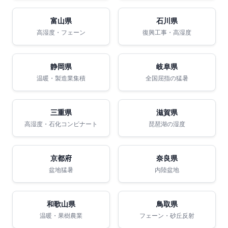
富山県
石川県
高湿度・フェーン
復興工事・高湿度
静岡県
岐阜県
温暖・製造業集積
全国屈指の猛暑
三重県
滋賀県
高湿度・石化コンビナート
琵琶湖の湿度
京都府
奈良県
盆地猛暑
内陸盆地
和歌山県
鳥取県
温暖・果樹農業
フェーン・砂丘反射