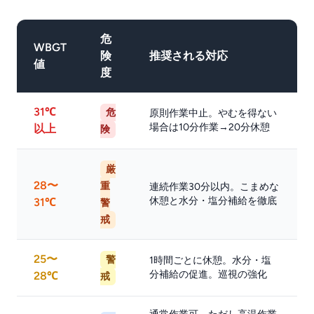
危
WBGT
険
推奨される対応
値
度
31℃
危
原則作業中止。やむを得ない
場合は10分作業→20分休憩
以上
険
厳
28〜
重
連続作業30分以内。こまめな
休憩と水分・塩分補給を徹底
31℃
警
戒
25〜
警
1時間ごとに休憩。水分・塩
分補給の促進。巡視の強化
28℃
戒