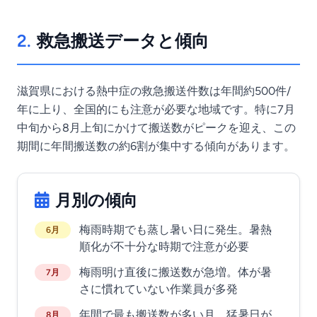
2.
救急搬送データと傾向
滋賀県における熱中症の救急搬送件数は年間約500件/
年に上り、全国的にも注意が必要な地域です。特に7月
中旬から8月上旬にかけて搬送数がピークを迎え、この
期間に年間搬送数の約6割が集中する傾向があります。
月別の傾向
梅雨時期でも蒸し暑い日に発生。暑熱
6月
順化が不十分な時期で注意が必要
梅雨明け直後に搬送数が急増。体が暑
7月
さに慣れていない作業員が多発
年間で最も搬送数が多い月。猛暑日が
8月