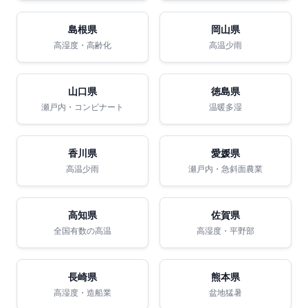
島根県
岡山県
高湿度・高齢化
高温少雨
山口県
徳島県
瀬戸内・コンビナート
温暖多湿
香川県
愛媛県
高温少雨
瀬戸内・急斜面農業
高知県
佐賀県
全国有数の高温
高湿度・平野部
長崎県
熊本県
高湿度・造船業
盆地猛暑