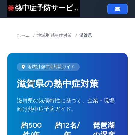
熱中症予防サービスheat119
ホーム
/
地域別 熱中症対策
/
滋賀県
地域別 熱中症対策ガイド
滋賀県の熱中症対策
滋賀県の気候特性に基づく、企業・現場
向け熱中症予防ガイド。
約500
約12名/
琵琶湖
件/年
年
の湿度