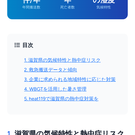
年間搬送数
死亡者数
気候特性
目次
1. 滋賀県の気候特性と熱中症リスク
2. 救急搬送データと傾向
3. 企業に求められる地域特性に応じた対策
4. WBGTを活用した暑さ管理
5. heat119で滋賀県の熱中症対策を
1.
滋賀県の気候特性と熱中症リスク