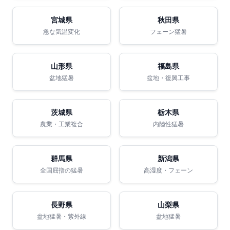
宮城県
秋田県
急な気温変化
フェーン猛暑
山形県
福島県
盆地猛暑
盆地・復興工事
茨城県
栃木県
農業・工業複合
内陸性猛暑
群馬県
新潟県
全国屈指の猛暑
高湿度・フェーン
長野県
山梨県
盆地猛暑・紫外線
盆地猛暑