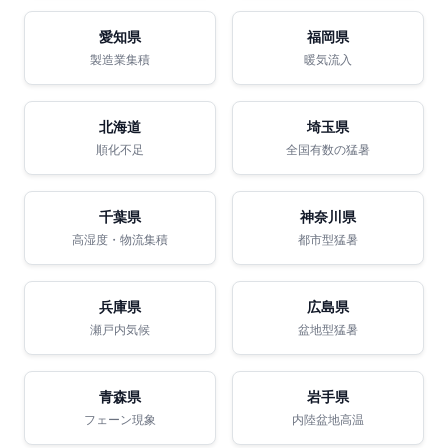
愛知県
福岡県
製造業集積
暖気流入
北海道
埼玉県
順化不足
全国有数の猛暑
千葉県
神奈川県
高湿度・物流集積
都市型猛暑
兵庫県
広島県
瀬戸内気候
盆地型猛暑
青森県
岩手県
フェーン現象
内陸盆地高温