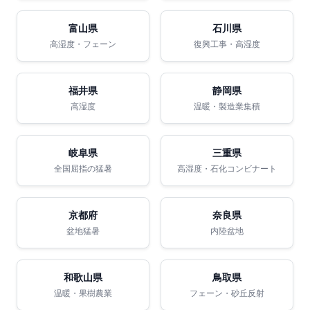
富山県
石川県
高湿度・フェーン
復興工事・高湿度
福井県
静岡県
高湿度
温暖・製造業集積
岐阜県
三重県
全国屈指の猛暑
高湿度・石化コンビナート
京都府
奈良県
盆地猛暑
内陸盆地
和歌山県
鳥取県
温暖・果樹農業
フェーン・砂丘反射