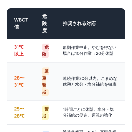
危
WBGT
険
推奨される対応
値
度
31℃
危
原則作業中止。やむを得ない
場合は10分作業→20分休憩
以上
険
厳
28〜
重
連続作業30分以内。こまめな
休憩と水分・塩分補給を徹底
31℃
警
戒
25〜
警
1時間ごとに休憩。水分・塩
分補給の促進。巡視の強化
28℃
戒