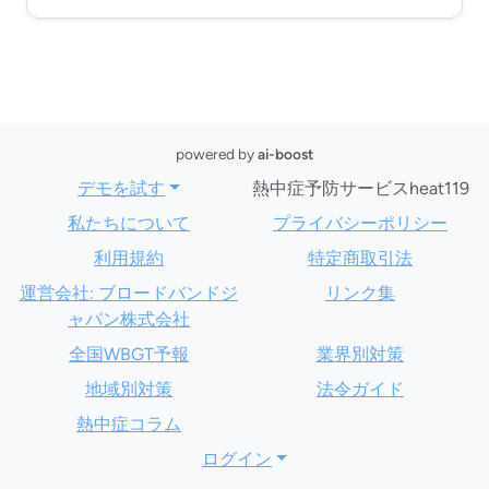
powered by
ai-boost
デモを試す
熱中症予防サービスheat119
私たちについて
プライバシーポリシー
利用規約
特定商取引法
運営会社: ブロードバンドジ
リンク集
ャパン株式会社
全国WBGT予報
業界別対策
地域別対策
法令ガイド
熱中症コラム
ログイン