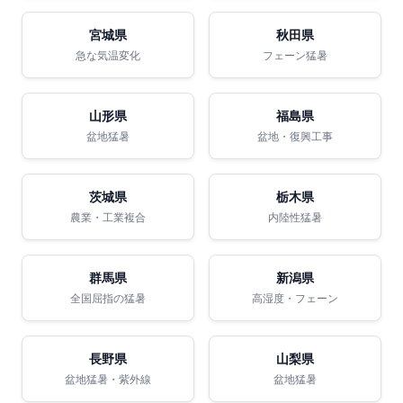
宮城県
秋田県
急な気温変化
フェーン猛暑
山形県
福島県
盆地猛暑
盆地・復興工事
茨城県
栃木県
農業・工業複合
内陸性猛暑
群馬県
新潟県
全国屈指の猛暑
高湿度・フェーン
長野県
山梨県
盆地猛暑・紫外線
盆地猛暑