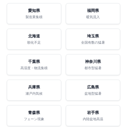
愛知県
福岡県
製造業集積
暖気流入
北海道
埼玉県
順化不足
全国有数の猛暑
千葉県
神奈川県
高湿度・物流集積
都市型猛暑
兵庫県
広島県
瀬戸内気候
盆地型猛暑
青森県
岩手県
フェーン現象
内陸盆地高温