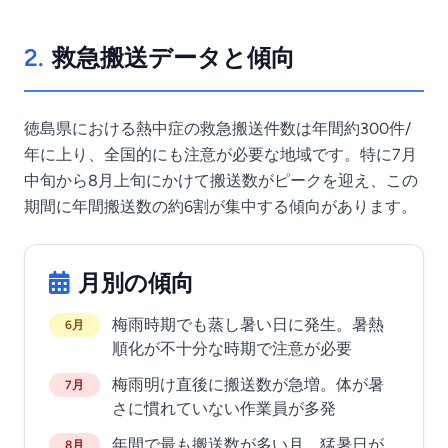
2.
救急搬送データと傾向
徳島県における熱中症の救急搬送件数は年間約300件/
年に上り、全国的にも注意が必要な地域です。特に7月
中旬から8月上旬にかけて搬送数がピークを迎え、この
期間に年間搬送数の約6割が集中する傾向があります。
月別の傾向
梅雨時期でも蒸し暑い日に発生。暑熱
6月
順化が不十分な時期で注意が必要
梅雨明け直後に搬送数が急増。体が暑
7月
さに慣れていない作業員が多発
年間で最も搬送数が多い月。猛暑日が
8月