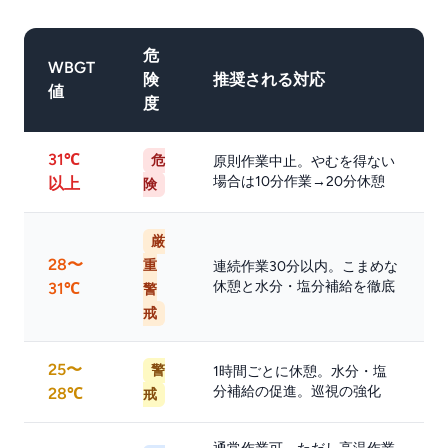
危
WBGT
険
推奨される対応
値
度
31℃
危
原則作業中止。やむを得ない
場合は10分作業→20分休憩
以上
険
厳
28〜
重
連続作業30分以内。こまめな
休憩と水分・塩分補給を徹底
31℃
警
戒
25〜
警
1時間ごとに休憩。水分・塩
分補給の促進。巡視の強化
28℃
戒