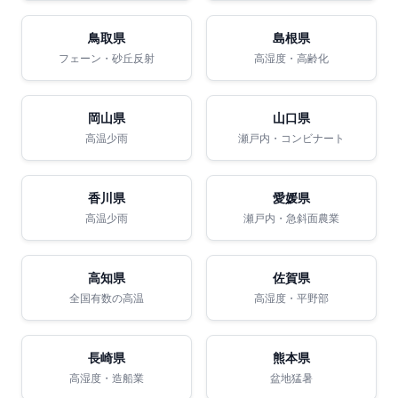
鳥取県
島根県
フェーン・砂丘反射
高湿度・高齢化
岡山県
山口県
高温少雨
瀬戸内・コンビナート
香川県
愛媛県
高温少雨
瀬戸内・急斜面農業
高知県
佐賀県
全国有数の高温
高湿度・平野部
長崎県
熊本県
高湿度・造船業
盆地猛暑