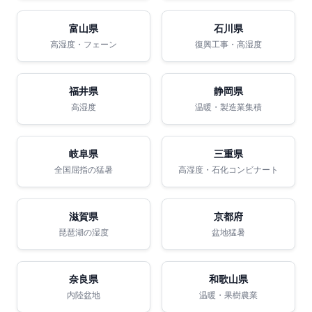
富山県
石川県
高湿度・フェーン
復興工事・高湿度
福井県
静岡県
高湿度
温暖・製造業集積
岐阜県
三重県
全国屈指の猛暑
高湿度・石化コンビナート
滋賀県
京都府
琵琶湖の湿度
盆地猛暑
奈良県
和歌山県
内陸盆地
温暖・果樹農業