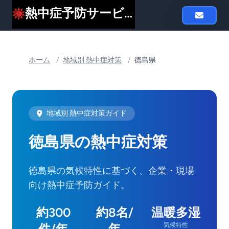
熱中症予防サービスheat119
ホーム
/
地域別 熱中症対策
/
徳島県
地域別 熱中症対策ガイド
徳島県の熱中症対策
徳島県の気候特性に基づく、企業・現場
向け熱中症予防ガイド。
約300
約8名/
温暖多湿
件/年
年
気候特性