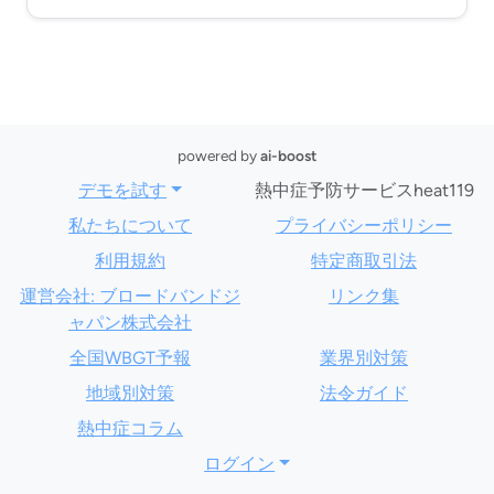
powered by
ai-boost
デモを試す
熱中症予防サービスheat119
私たちについて
プライバシーポリシー
利用規約
特定商取引法
運営会社: ブロードバンドジ
リンク集
ャパン株式会社
全国WBGT予報
業界別対策
地域別対策
法令ガイド
熱中症コラム
ログイン