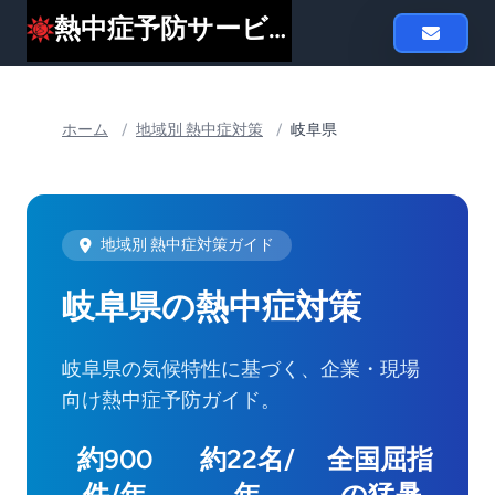
熱中症予防サービスheat119
ホーム
/
地域別 熱中症対策
/
岐阜県
地域別 熱中症対策ガイド
岐阜県の熱中症対策
岐阜県の気候特性に基づく、企業・現場
向け熱中症予防ガイド。
約900
約22名/
全国屈指
件/年
年
の猛暑