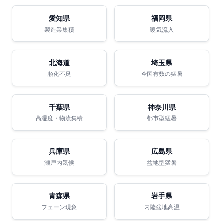
愛知県
福岡県
製造業集積
暖気流入
北海道
埼玉県
順化不足
全国有数の猛暑
千葉県
神奈川県
高湿度・物流集積
都市型猛暑
兵庫県
広島県
瀬戸内気候
盆地型猛暑
青森県
岩手県
フェーン現象
内陸盆地高温