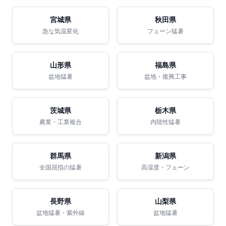
宮城県
秋田県
急な気温変化
フェーン猛暑
山形県
福島県
盆地猛暑
盆地・復興工事
茨城県
栃木県
農業・工業複合
内陸性猛暑
群馬県
新潟県
全国屈指の猛暑
高湿度・フェーン
長野県
山梨県
盆地猛暑・紫外線
盆地猛暑