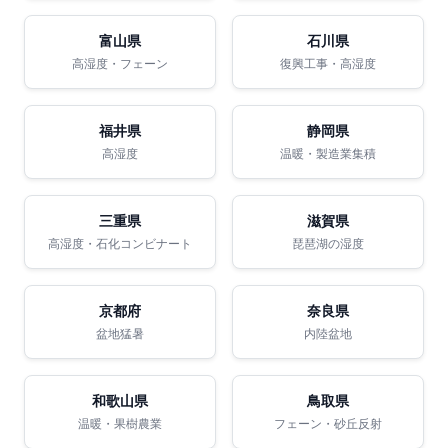
富山県
石川県
高湿度・フェーン
復興工事・高湿度
福井県
静岡県
高湿度
温暖・製造業集積
三重県
滋賀県
高湿度・石化コンビナート
琵琶湖の湿度
京都府
奈良県
盆地猛暑
内陸盆地
和歌山県
鳥取県
温暖・果樹農業
フェーン・砂丘反射