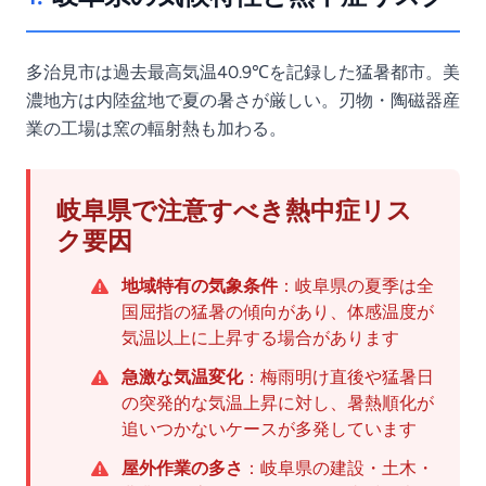
多治見市は過去最高気温40.9℃を記録した猛暑都市。美
濃地方は内陸盆地で夏の暑さが厳しい。刃物・陶磁器産
業の工場は窯の輻射熱も加わる。
岐阜県で注意すべき熱中症リス
ク要因
地域特有の気象条件
：岐阜県の夏季は全
国屈指の猛暑の傾向があり、体感温度が
気温以上に上昇する場合があります
急激な気温変化
：梅雨明け直後や猛暑日
の突発的な気温上昇に対し、暑熱順化が
追いつかないケースが多発しています
屋外作業の多さ
：岐阜県の建設・土木・