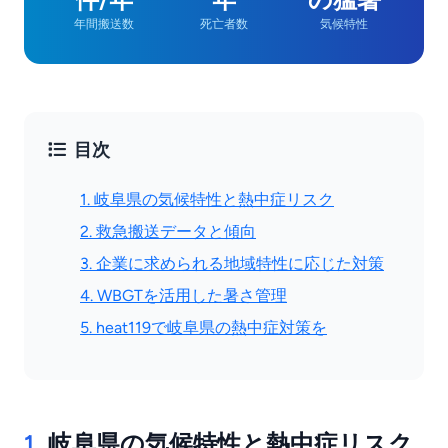
年間搬送数
死亡者数
気候特性
目次
1. 岐阜県の気候特性と熱中症リスク
2. 救急搬送データと傾向
3. 企業に求められる地域特性に応じた対策
4. WBGTを活用した暑さ管理
5. heat119で岐阜県の熱中症対策を
1.
岐阜県の気候特性と熱中症リスク