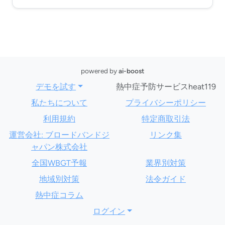
powered by
ai-boost
デモを試す
熱中症予防サービスheat119
私たちについて
プライバシーポリシー
利用規約
特定商取引法
運営会社: ブロードバンドジ
リンク集
ャパン株式会社
全国WBGT予報
業界別対策
地域別対策
法令ガイド
熱中症コラム
ログイン