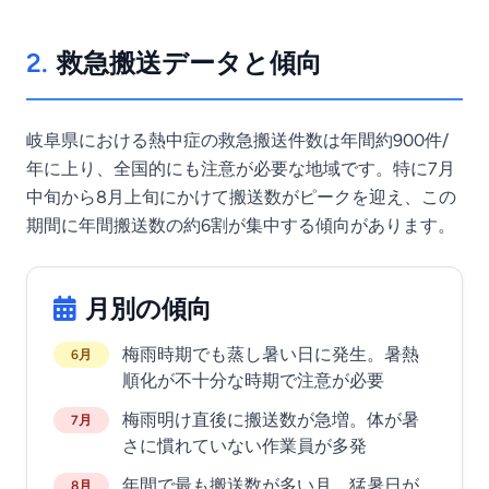
2.
救急搬送データと傾向
岐阜県における熱中症の救急搬送件数は年間約900件/
年に上り、全国的にも注意が必要な地域です。特に7月
中旬から8月上旬にかけて搬送数がピークを迎え、この
期間に年間搬送数の約6割が集中する傾向があります。
月別の傾向
梅雨時期でも蒸し暑い日に発生。暑熱
6月
順化が不十分な時期で注意が必要
梅雨明け直後に搬送数が急増。体が暑
7月
さに慣れていない作業員が多発
年間で最も搬送数が多い月。猛暑日が
8月