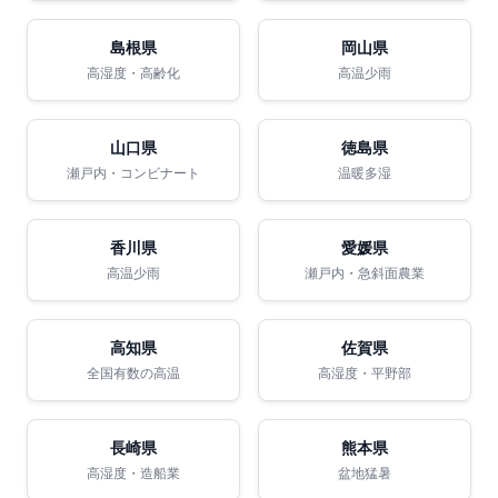
島根県
岡山県
高湿度・高齢化
高温少雨
山口県
徳島県
瀬戸内・コンビナート
温暖多湿
香川県
愛媛県
高温少雨
瀬戸内・急斜面農業
高知県
佐賀県
全国有数の高温
高湿度・平野部
長崎県
熊本県
高湿度・造船業
盆地猛暑