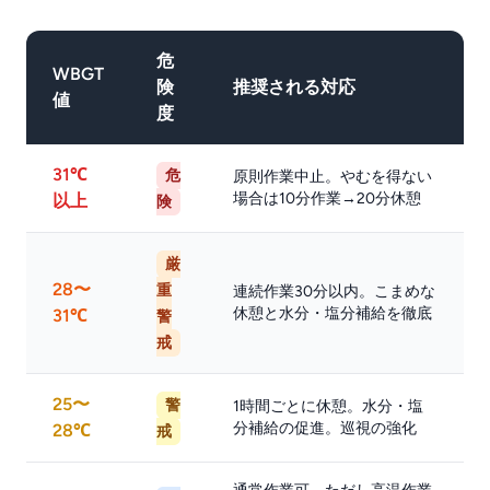
危
WBGT
険
推奨される対応
値
度
31℃
危
原則作業中止。やむを得ない
場合は10分作業→20分休憩
以上
険
厳
28〜
重
連続作業30分以内。こまめな
休憩と水分・塩分補給を徹底
31℃
警
戒
25〜
警
1時間ごとに休憩。水分・塩
分補給の促進。巡視の強化
28℃
戒