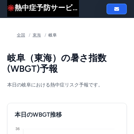
熱中症予防サービスheat119
全国
/
東海
/
岐阜
岐阜（東海）の暑さ指数
(WBGT)予報
本日の岐阜における熱中症リスク予報です。
本日のWBGT推移