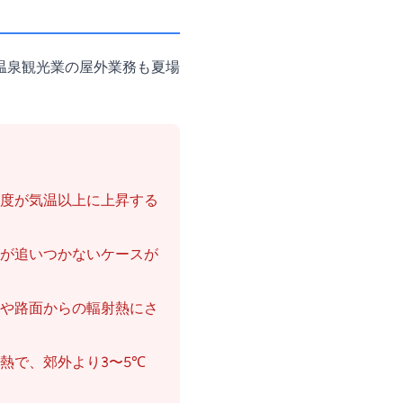
温泉観光業の屋外業務も夏場
度が気温以上に上昇する
が追いつかないケースが
や路面からの輻射熱にさ
熱で、郊外より3〜5℃