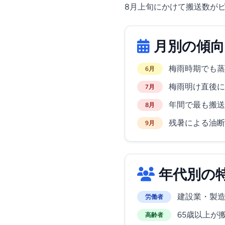
8月上旬にかけて搬送数が
月別の傾向
梅雨時期でも蒸
6月
梅雨明け直後に
7月
年間で最も搬送
8月
残暑による油断
9月
年代別の
建設業・製造
労働者
65歳以上が
高齢者