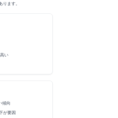
あります。
高い
い傾向
下が要因