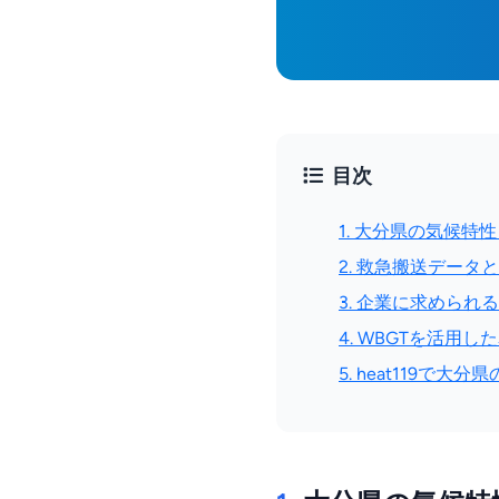
目次
1. 大分県の気候特
2. 救急搬送データ
3. 企業に求めら
4. WBGTを活用し
5. heat119で大