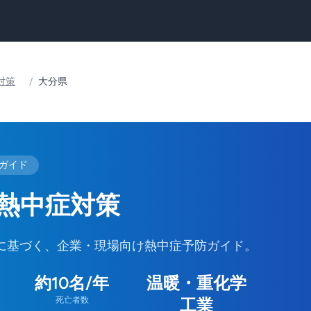
対策
/
大分県
策ガイド
熱中症対策
に基づく、企業・現場向け熱中症予防ガイド。
約10名/年
温暖・重化学
死亡者数
工業