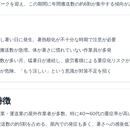
ピークを迎え、この期間に年間搬送数の約6割が集中する傾向が
し暑い日に発生。暑熱順化が不十分な時期で注意が必要
搬送数が急増。体が暑さに慣れていない作業員が多発
数が多い月。猛暑日が連続し、疲労蓄積による重症化リスクが
が危険。「もう涼しい」という意識が対策不足を招く
特徴
業・運送業の屋外作業者が多数。特に40〜60代の重症率が高
搬送数の約5割を占める。屋内での発症も多く、暑さへの感覚低