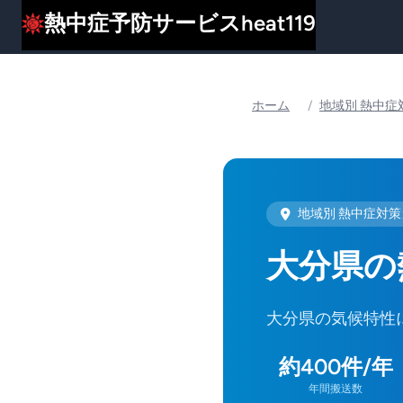
熱中症予防サービスheat119
ホーム
/
地域別 熱中症
地域別 熱中症対
大分県の
大分県の気候特性
約400件/年
年間搬送数