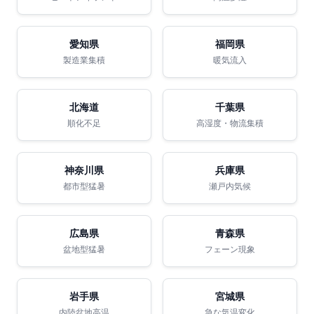
愛知県
福岡県
製造業集積
暖気流入
北海道
千葉県
順化不足
高湿度・物流集積
神奈川県
兵庫県
都市型猛暑
瀬戸内気候
広島県
青森県
盆地型猛暑
フェーン現象
岩手県
宮城県
内陸盆地高温
急な気温変化