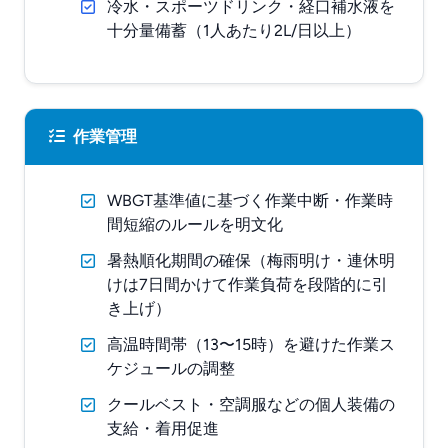
冷水・スポーツドリンク・経口補水液を
十分量備蓄（1人あたり2L/日以上）
作業管理
WBGT基準値に基づく作業中断・作業時
間短縮のルールを明文化
暑熱順化期間の確保（梅雨明け・連休明
けは7日間かけて作業負荷を段階的に引
き上げ）
高温時間帯（13〜15時）を避けた作業ス
ケジュールの調整
クールベスト・空調服などの個人装備の
支給・着用促進