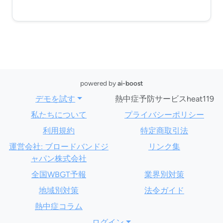
powered by
ai-boost
デモを試す
熱中症予防サービスheat119
私たちについて
プライバシーポリシー
利用規約
特定商取引法
運営会社: ブロードバンドジ
リンク集
ャパン株式会社
全国WBGT予報
業界別対策
地域別対策
法令ガイド
熱中症コラム
ログイン