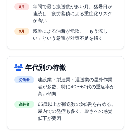
年間で最も搬送数が多い月。猛暑日が
8月
連続し、疲労蓄積による重症化リスク
が高い
残暑による油断が危険。「もう涼し
9月
い」という意識が対策不足を招く
年代別の特徴
建設業・製造業・運送業の屋外作業
労働者
者が多数。特に40〜60代の重症率が
高い傾向
65歳以上が搬送数の約5割を占める。
高齢者
屋内での発症も多く、暑さへの感覚
低下が要因