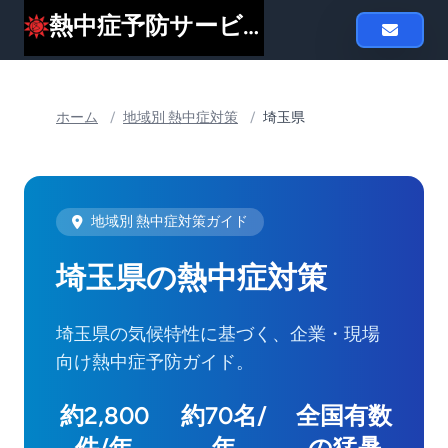
熱中症予防サービスheat119
ホーム
/
地域別 熱中症対策
/
埼玉県
地域別 熱中症対策ガイド
埼玉県の熱中症対策
埼玉県の気候特性に基づく、企業・現場
向け熱中症予防ガイド。
約2,800
約70名/
全国有数
件/年
年
の猛暑