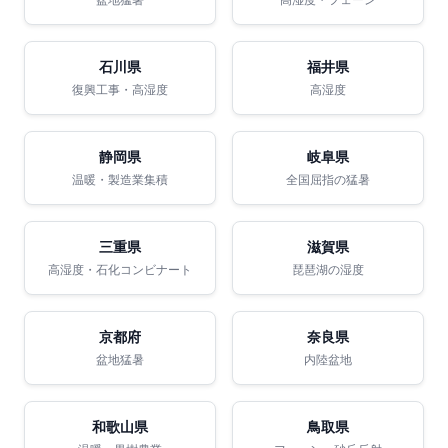
盆地猛暑
高湿度・フェーン
石川県
福井県
復興工事・高湿度
高湿度
静岡県
岐阜県
温暖・製造業集積
全国屈指の猛暑
三重県
滋賀県
高湿度・石化コンビナート
琵琶湖の湿度
京都府
奈良県
盆地猛暑
内陸盆地
和歌山県
鳥取県