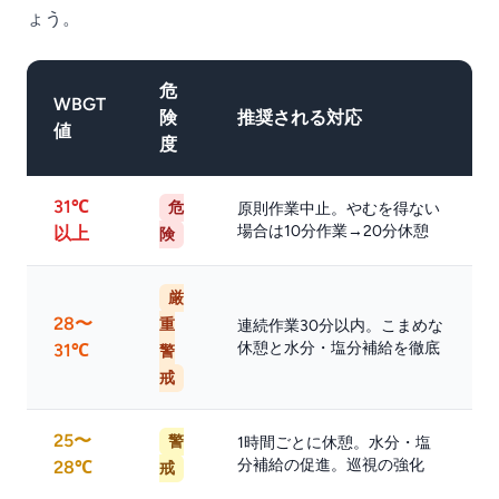
ょう。
危
WBGT
険
推奨される対応
値
度
31℃
危
原則作業中止。やむを得ない
場合は10分作業→20分休憩
以上
険
厳
28〜
重
連続作業30分以内。こまめな
休憩と水分・塩分補給を徹底
31℃
警
戒
25〜
警
1時間ごとに休憩。水分・塩
分補給の促進。巡視の強化
28℃
戒