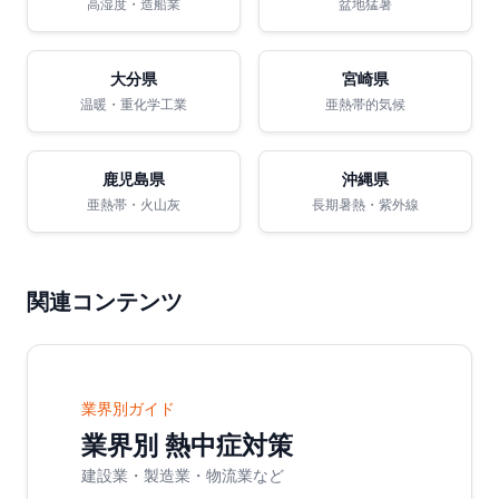
高湿度・造船業
盆地猛暑
大分県
宮崎県
温暖・重化学工業
亜熱帯的気候
鹿児島県
沖縄県
亜熱帯・火山灰
長期暑熱・紫外線
関連コンテンツ
業界別ガイド
業界別 熱中症対策
建設業・製造業・物流業など