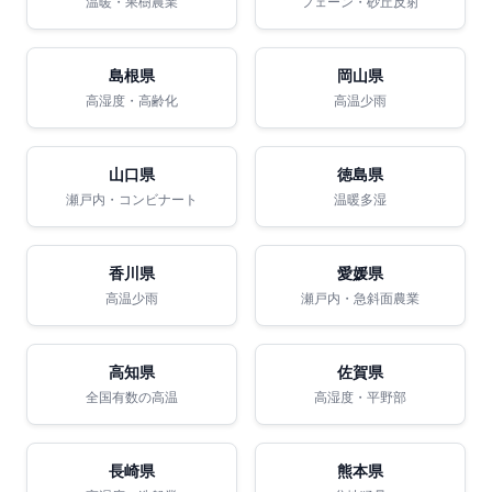
温暖・果樹農業
フェーン・砂丘反射
島根県
岡山県
高湿度・高齢化
高温少雨
山口県
徳島県
瀬戸内・コンビナート
温暖多湿
香川県
愛媛県
高温少雨
瀬戸内・急斜面農業
高知県
佐賀県
全国有数の高温
高湿度・平野部
長崎県
熊本県