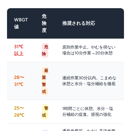
危
WBGT
険
推奨される対応
値
度
31℃
危
原則作業中止。やむを得ない
場合は10分作業→20分休憩
以上
険
厳
28〜
重
連続作業30分以内。こまめな
休憩と水分・塩分補給を徹底
31℃
警
戒
25〜
警
1時間ごとに休憩。水分・塩
分補給の促進。巡視の強化
28℃
戒