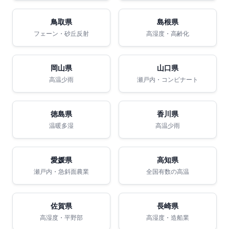
鳥取県
島根県
フェーン・砂丘反射
高湿度・高齢化
岡山県
山口県
高温少雨
瀬戸内・コンビナート
徳島県
香川県
温暖多湿
高温少雨
愛媛県
高知県
瀬戸内・急斜面農業
全国有数の高温
佐賀県
長崎県
高湿度・平野部
高湿度・造船業