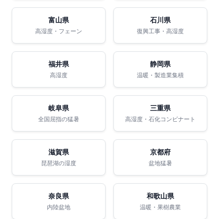
富山県
石川県
高湿度・フェーン
復興工事・高湿度
福井県
静岡県
高湿度
温暖・製造業集積
岐阜県
三重県
全国屈指の猛暑
高湿度・石化コンビナート
滋賀県
京都府
琵琶湖の湿度
盆地猛暑
奈良県
和歌山県
内陸盆地
温暖・果樹農業