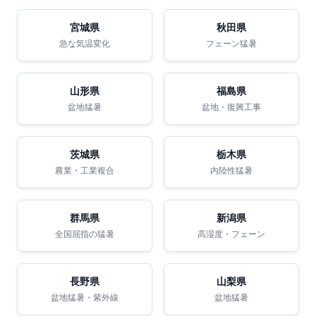
宮城県
秋田県
急な気温変化
フェーン猛暑
山形県
福島県
盆地猛暑
盆地・復興工事
茨城県
栃木県
農業・工業複合
内陸性猛暑
群馬県
新潟県
全国屈指の猛暑
高湿度・フェーン
長野県
山梨県
盆地猛暑・紫外線
盆地猛暑