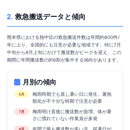
2.
救急搬送データと傾向
熊本県における熱中症の救急搬送件数は年間約800件/
年に上り、全国的にも注意が必要な地域です。特に7月
中旬から8月上旬にかけて搬送数がピークを迎え、この
期間に年間搬送数の約6割が集中する傾向があります。
月別の傾向
梅雨時期でも蒸し暑い日に発生。暑熱
6月
順化が不十分な時期で注意が必要
梅雨明け直後に搬送数が急増。体が暑
7月
さに慣れていない作業員が多発
年間で最も搬送数が多い月。猛暑日が
8月