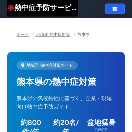
熱中症予防サービスheat119
ホーム
/
地域別 熱中症対策
/
熊本県
地域別 熱中症対策ガイド
熊本県の熱中症対策
熊本県の気候特性に基づく、企業・現場
向け熱中症予防ガイド。
約800
約20名/
盆地猛暑
件/年
年
気候特性