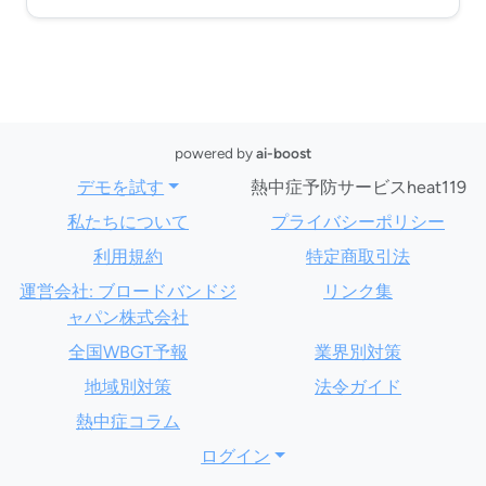
powered by
ai-boost
デモを試す
熱中症予防サービスheat119
私たちについて
プライバシーポリシー
利用規約
特定商取引法
運営会社: ブロードバンドジ
リンク集
ャパン株式会社
全国WBGT予報
業界別対策
地域別対策
法令ガイド
熱中症コラム
ログイン