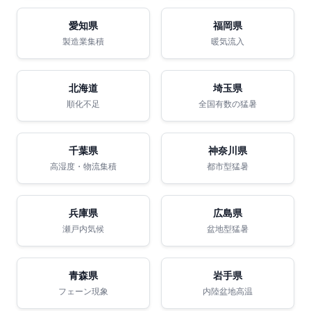
愛知県
福岡県
製造業集積
暖気流入
北海道
埼玉県
順化不足
全国有数の猛暑
千葉県
神奈川県
高湿度・物流集積
都市型猛暑
兵庫県
広島県
瀬戸内気候
盆地型猛暑
青森県
岩手県
フェーン現象
内陸盆地高温