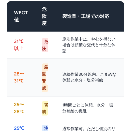
危
WBGT
険
製造業・工場での対応
値
度
原則作業中止。やむを得ない
31℃
危
場合は頻繁な交代と十分な休
以上
険
憩
厳
28〜
重
連続作業30分以内。こまめな
休憩と水分・塩分補給
31℃
警
戒
25〜
警
1時間ごとに休憩。水分・塩
分補給の促進
28℃
戒
25℃
注
通常作業可。ただし個別のリ