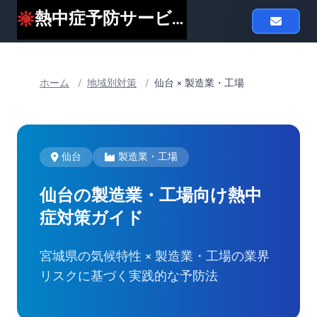
熱中症予防サービスheat119
ホーム
/
地域別対策
/
仙台 × 製造業・工場
仙台
製造業・工場
仙台の製造業・工場向け
熱中
症対策ガイド
宮城県の気候特性 × 製造業・工場の業界
リスクに基づく実践的な予防法