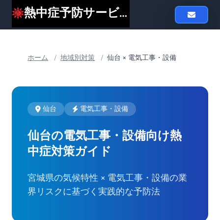
熱中症予防サービスheat119
ホーム
/
地域別対策
/
仙台 × 電気工事・設備
仙台
電気工事・設備
仙台の電気工事・設備向け
熱
中症対策ガイド
宮城県の気候特性 × 電気工事・設備の業
界リスクに基づく実践的な予防法