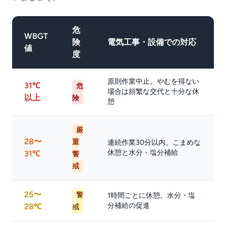
危
WBGT
険
電気工事・設備での対応
値
度
原則作業中止。やむを得ない
31℃
危
場合は頻繁な交代と十分な休
以上
険
憩
厳
28〜
重
連続作業30分以内。こまめな
休憩と水分・塩分補給
31℃
警
戒
25〜
警
1時間ごとに休憩。水分・塩
分補給の促進
28℃
戒