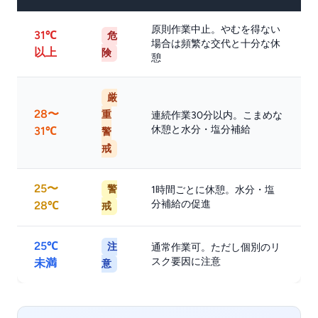
原則作業中止。やむを得ない
31℃
危
場合は頻繁な交代と十分な休
以上
険
憩
厳
28〜
重
連続作業30分以内。こまめな
休憩と水分・塩分補給
31℃
警
戒
25〜
警
1時間ごとに休憩。水分・塩
分補給の促進
28℃
戒
25℃
注
通常作業可。ただし個別のリ
スク要因に注意
未満
意