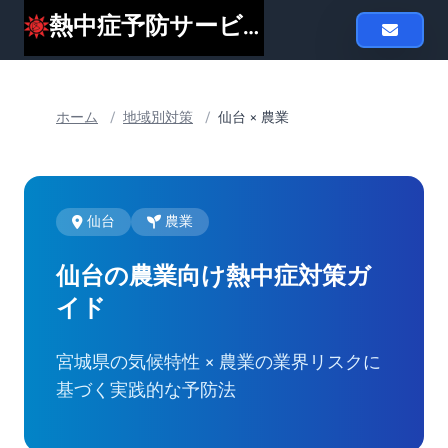
熱中症予防サービスheat119
ホーム
/
地域別対策
/
仙台 × 農業
仙台
農業
仙台の農業向け
熱中症対策ガ
イド
宮城県の気候特性 × 農業の業界リスクに
基づく実践的な予防法