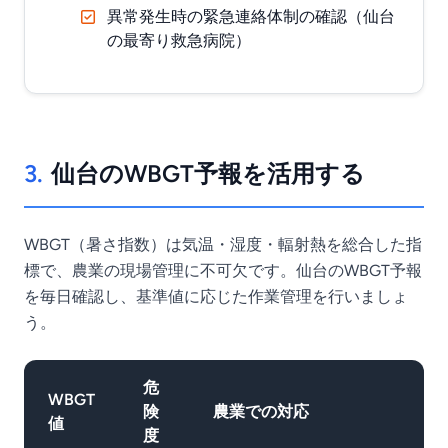
異常発生時の緊急連絡体制の確認（仙台
の最寄り救急病院）
3.
仙台のWBGT予報を活用する
WBGT（暑さ指数）は気温・湿度・輻射熱を総合した指
標で、農業の現場管理に不可欠です。仙台のWBGT予報
を毎日確認し、基準値に応じた作業管理を行いましょ
う。
危
WBGT
険
農業での対応
値
度