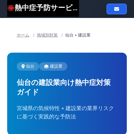
熱中症予防サービスheat119
ホーム
/
地域別対策
/
仙台 × 建設業
仙台
建設業
仙台の建設業向け
熱中症対策
ガイド
宮城県の気候特性 × 建設業の業界リスク
に基づく実践的な予防法