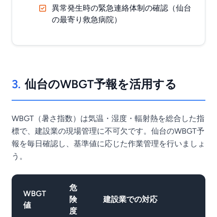
異常発生時の緊急連絡体制の確認（仙台
の最寄り救急病院）
3.
仙台のWBGT予報を活用する
WBGT（暑さ指数）は気温・湿度・輻射熱を総合した指
標で、建設業の現場管理に不可欠です。仙台のWBGT予
報を毎日確認し、基準値に応じた作業管理を行いましょ
う。
危
WBGT
険
建設業での対応
値
度