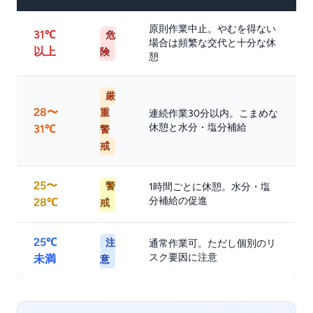
原則作業中止。やむを得ない
31℃
危
場合は頻繁な交代と十分な休
以上
険
憩
厳
28〜
重
連続作業30分以内。こまめな
休憩と水分・塩分補給
31℃
警
戒
25〜
警
1時間ごとに休憩。水分・塩
分補給の促進
28℃
戒
25℃
注
通常作業可。ただし個別のリ
スク要因に注意
未満
意