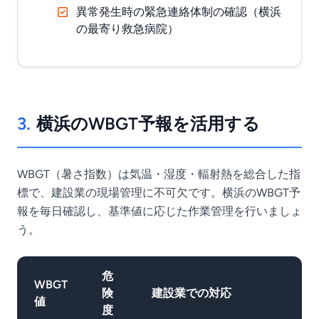
異常発生時の緊急連絡体制の確認（横浜
の最寄り救急病院）
3.
横浜のWBGT予報を活用する
WBGT（暑さ指数）は気温・湿度・輻射熱を総合した指
標で、建設業の現場管理に不可欠です。横浜のWBGT予
報を毎日確認し、基準値に応じた作業管理を行いましょ
う。
危
WBGT
険
建設業での対応
値
度