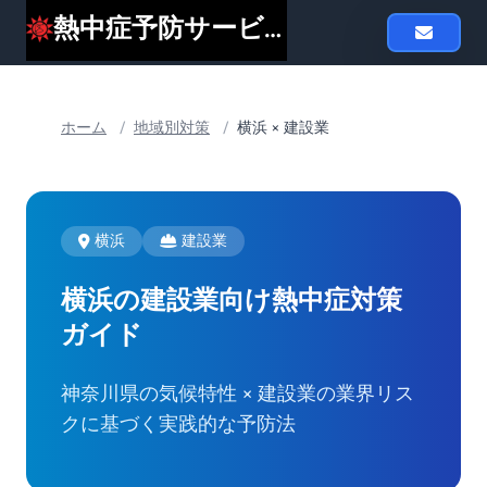
熱中症予防サービスheat119
ホーム
/
地域別対策
/
横浜 × 建設業
横浜
建設業
横浜の建設業向け
熱中症対策
ガイド
神奈川県の気候特性 × 建設業の業界リス
クに基づく実践的な予防法