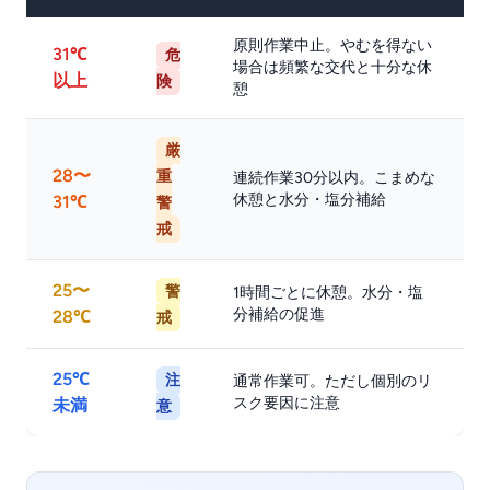
原則作業中止。やむを得ない
31℃
危
場合は頻繁な交代と十分な休
以上
険
憩
厳
28〜
重
連続作業30分以内。こまめな
休憩と水分・塩分補給
31℃
警
戒
25〜
警
1時間ごとに休憩。水分・塩
分補給の促進
28℃
戒
25℃
注
通常作業可。ただし個別のリ
スク要因に注意
未満
意