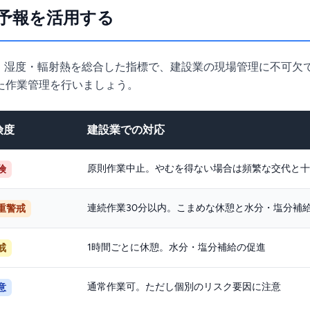
T予報を活用する
・湿度・輻射熱を総合した指標で、建設業の現場管理に不可欠で
た作業管理を行いましょう。
険度
建設業での対応
原則作業中止。やむを得ない場合は頻繁な交代と十
険
連続作業30分以内。こまめな休憩と水分・塩分補
重警戒
1時間ごとに休憩。水分・塩分補給の促進
戒
通常作業可。ただし個別のリスク要因に注意
意