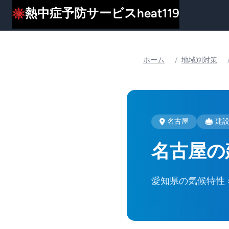
熱中症予防サービスheat119
ホーム
/
地域別対策
名古屋
建
名古屋の
愛知県の気候特性 