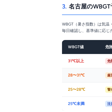
3.
名古屋のWBG
WBGT（暑さ指数）は気温
毎日確認し、基準値に応じ
WBGT値
危
31℃以上
危
28〜31℃
厳
25〜28℃
警
25℃未満
注