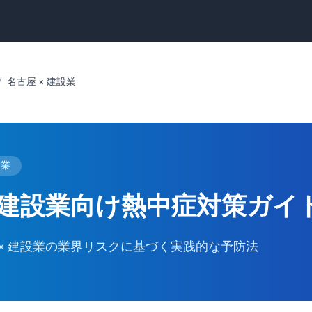
/
名古屋 × 建設業
設業
建設業向け
熱中症対策ガイ
× 建設業の業界リスクに基づく実践的な予防法