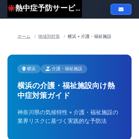
熱中症予防サービスheat119
ホーム
/
地域別対策
/
横浜 × 介護・福祉施設
横浜
介護・福祉施設
横浜の介護・福祉施設向け
熱
中症対策ガイド
神奈川県の気候特性 × 介護・福祉施設の
業界リスクに基づく実践的な予防法