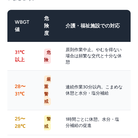
危
WBGT
険
介護・福祉施設での対応
値
度
原則作業中止。やむを得ない
31℃
危
場合は頻繁な交代と十分な休
以上
険
憩
厳
28〜
重
連続作業30分以内。こまめな
休憩と水分・塩分補給
31℃
警
戒
25〜
警
1時間ごとに休憩。水分・塩
分補給の促進
28℃
戒