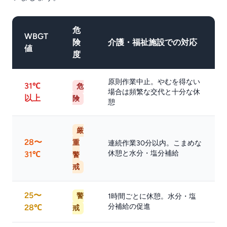
危
WBGT
険
介護・福祉施設での対応
値
度
原則作業中止。やむを得ない
31℃
危
場合は頻繁な交代と十分な休
以上
険
憩
厳
28〜
重
連続作業30分以内。こまめな
休憩と水分・塩分補給
31℃
警
戒
25〜
警
1時間ごとに休憩。水分・塩
分補給の促進
28℃
戒