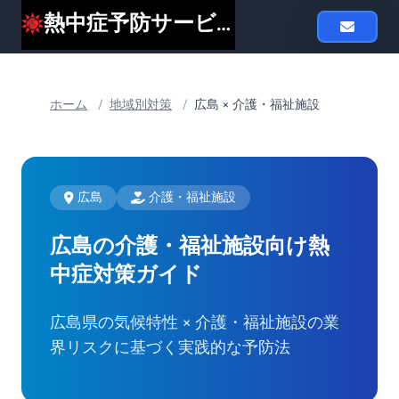
熱中症予防サービスheat119
ホーム
/
地域別対策
/
広島 × 介護・福祉施設
広島
介護・福祉施設
広島の介護・福祉施設向け
熱
中症対策ガイド
広島県の気候特性 × 介護・福祉施設の業
界リスクに基づく実践的な予防法