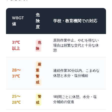
危
WBGT
険
学校・教育機関での対応
値
度
原則作業中止。やむを得ない
31℃
危
場合は頻繁な交代と十分な休
以上
険
憩
厳
28〜
重
連続作業30分以内。こまめな
休憩と水分・塩分補給
31℃
警
戒
25〜
警
1時間ごとに休憩。水分・塩
分補給の促進
28℃
戒