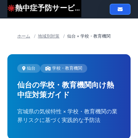
熱中症予防サービスheat119
ホーム
/
地域別対策
/
仙台 × 学校・教育機関
仙台
学校・教育機関
仙台の学校・教育機関向け
熱
中症対策ガイド
宮城県の気候特性 × 学校・教育機関の業
界リスクに基づく実践的な予防法