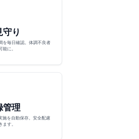
見守り
調を毎日確認。体調不良者
可能に。
録管理
策実施を自動保存。安全配慮
きます。