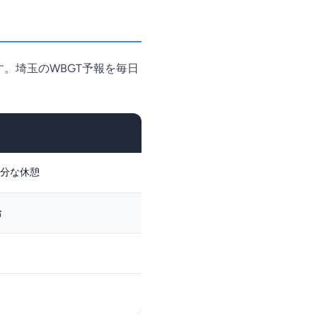
。埼玉のWBGT予報を毎日
分な休憩
給