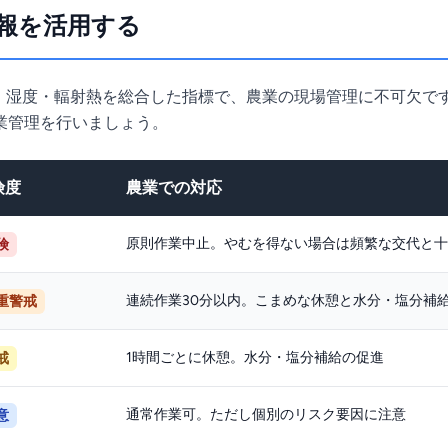
予報を活用する
・湿度・輻射熱を総合した指標で、農業の現場管理に不可欠です
業管理を行いましょう。
険度
農業での対応
原則作業中止。やむを得ない場合は頻繁な交代と十
険
連続作業30分以内。こまめな休憩と水分・塩分補
重警戒
1時間ごとに休憩。水分・塩分補給の促進
戒
通常作業可。ただし個別のリスク要因に注意
意