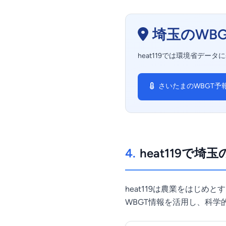
埼玉のWB
heat119では環境省デー
さいたまのWBGT予
4.
heat119で埼
heat119は農業をはじ
WBGT情報を活用し、科学