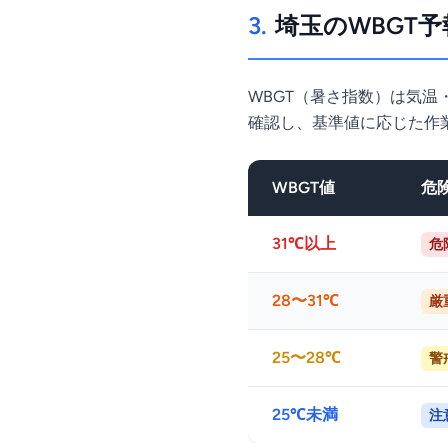
3.
埼玉のWBGT
WBGT（暑さ指数）は気温
確認し、基準値に応じた作
WBGT値
危
31℃以上
危
28〜31℃
厳
25〜28℃
警
25℃未満
注