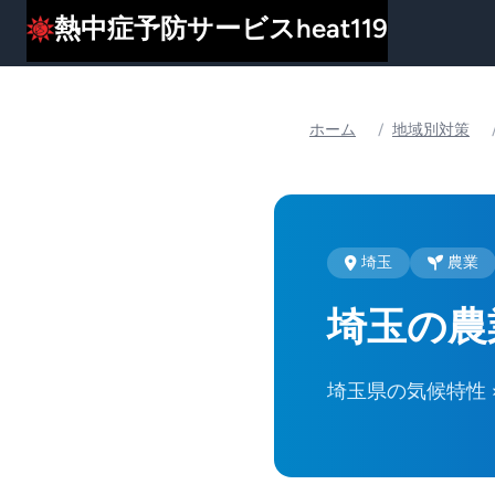
熱中症予防サービスheat119
ホーム
/
地域別対策
埼玉
農業
埼玉の農
埼玉県の気候特性 