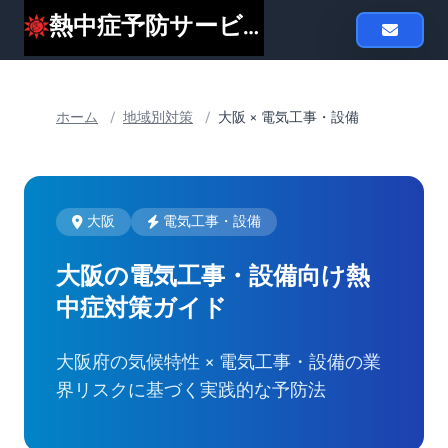
熱中症予防サービスheat119
ホーム
/
地域別対策
/
大阪 × 電気工事・設備
大阪
電気工事・設備
大阪の電気工事・設備向け
熱
中症対策ガイド
大阪府の気候特性 × 電気工事・設備の業
界リスクに基づく実践的な予防法