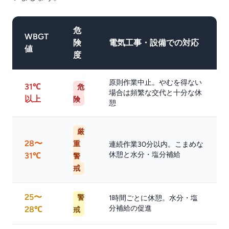
危
WBGT
険
電気工事・設備での対応
値
度
原則作業中止。やむを得ない
31℃
危
場合は頻繁な交代と十分な休
以上
険
憩
厳
28〜
重
連続作業30分以内。こまめな
休憩と水分・塩分補給
31℃
警
戒
25〜
警
1時間ごとに休憩。水分・塩
分補給の促進
28℃
戒