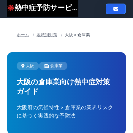
熱中症予防サービスheat119
ホーム
/
地域別対策
/
大阪 × 倉庫業
大阪
倉庫業
大阪の倉庫業向け
熱中症対策
ガイド
大阪府の気候特性 × 倉庫業の業界リスク
に基づく実践的な予防法