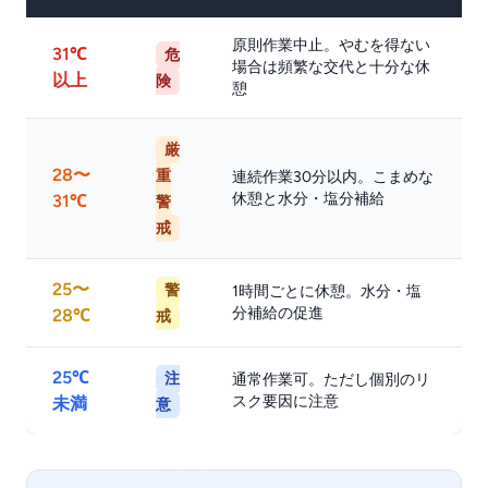
原則作業中止。やむを得ない
31℃
危
場合は頻繁な交代と十分な休
以上
険
憩
厳
28〜
重
連続作業30分以内。こまめな
休憩と水分・塩分補給
31℃
警
戒
25〜
警
1時間ごとに休憩。水分・塩
分補給の促進
28℃
戒
25℃
注
通常作業可。ただし個別のリ
スク要因に注意
未満
意