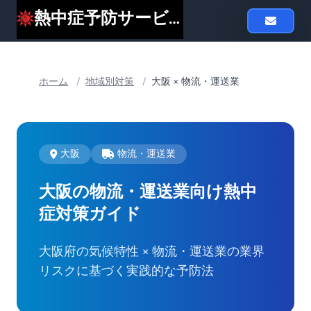
熱中症予防サービスheat119
ホーム
/
地域別対策
/
大阪 × 物流・運送業
大阪
物流・運送業
大阪の物流・運送業向け
熱中
症対策ガイド
大阪府の気候特性 × 物流・運送業の業界
リスクに基づく実践的な予防法