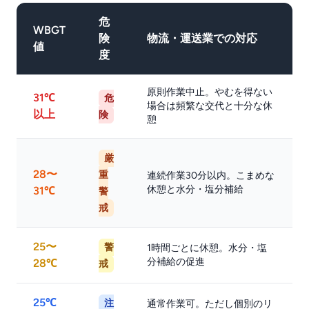
危
WBGT
険
物流・運送業での対応
値
度
原則作業中止。やむを得ない
31℃
危
場合は頻繁な交代と十分な休
以上
険
憩
厳
28〜
重
連続作業30分以内。こまめな
休憩と水分・塩分補給
31℃
警
戒
25〜
警
1時間ごとに休憩。水分・塩
分補給の促進
28℃
戒
25℃
注
通常作業可。ただし個別のリ