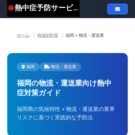
熱中症予防サービスheat119
ホーム
/
地域別対策
/
福岡 × 物流・運送業
福岡
物流・運送業
福岡の物流・運送業向け
熱中
症対策ガイド
福岡県の気候特性 × 物流・運送業の業界
リスクに基づく実践的な予防法