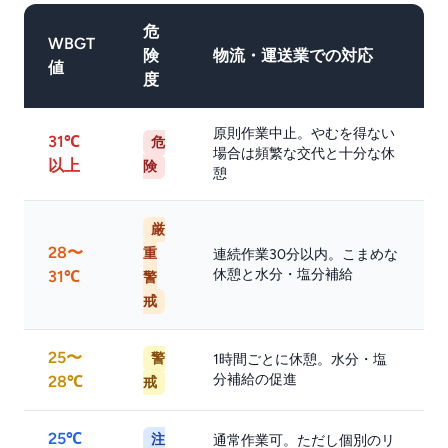
危
WBGT
険
物流・運送業での対応
値
度
原則作業中止。やむを得ない
31℃
危
場合は頻繁な交代と十分な休
以上
険
憩
厳
28〜
重
連続作業30分以内。こまめな
休憩と水分・塩分補給
31℃
警
戒
25〜
警
1時間ごとに休憩。水分・塩
分補給の促進
28℃
戒
25℃
注
通常作業可。ただし個別のリ