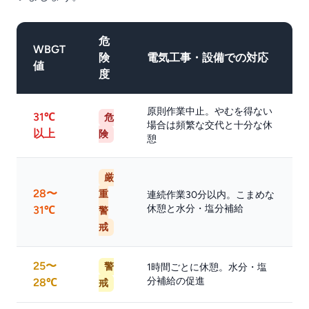
危
WBGT
険
電気工事・設備での対応
値
度
原則作業中止。やむを得ない
31℃
危
場合は頻繁な交代と十分な休
以上
険
憩
厳
28〜
重
連続作業30分以内。こまめな
休憩と水分・塩分補給
31℃
警
戒
25〜
警
1時間ごとに休憩。水分・塩
分補給の促進
28℃
戒