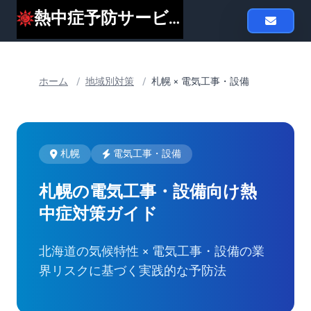
熱中症予防サービスheat119
ホーム
/
地域別対策
/
札幌 × 電気工事・設備
札幌
電気工事・設備
札幌の電気工事・設備向け
熱
中症対策ガイド
北海道の気候特性 × 電気工事・設備の業
界リスクに基づく実践的な予防法