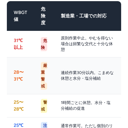
危
WBGT
険
製造業・工場での対応
値
度
原則作業中止。やむを得ない
31℃
危
場合は頻繁な交代と十分な休
以上
険
憩
厳
28〜
重
連続作業30分以内。こまめな
休憩と水分・塩分補給
31℃
警
戒
25〜
警
1時間ごとに休憩。水分・塩
分補給の促進
28℃
戒
25℃
注
通常作業可。ただし個別のリ