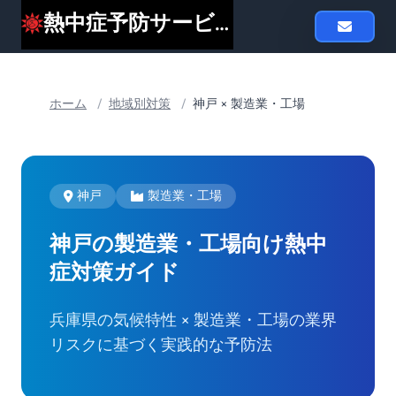
熱中症予防サービスheat119
ホーム
/
地域別対策
/
神戸 × 製造業・工場
神戸
製造業・工場
神戸の製造業・工場向け
熱中
症対策ガイド
兵庫県の気候特性 × 製造業・工場の業界
リスクに基づく実践的な予防法