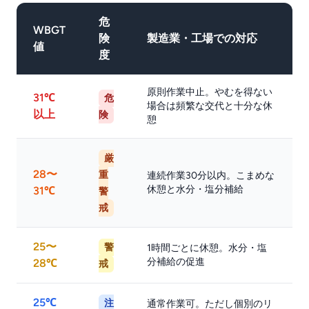
危
WBGT
険
製造業・工場での対応
値
度
原則作業中止。やむを得ない
31℃
危
場合は頻繁な交代と十分な休
以上
険
憩
厳
28〜
重
連続作業30分以内。こまめな
休憩と水分・塩分補給
31℃
警
戒
25〜
警
1時間ごとに休憩。水分・塩
分補給の促進
28℃
戒
25℃
注
通常作業可。ただし個別のリ