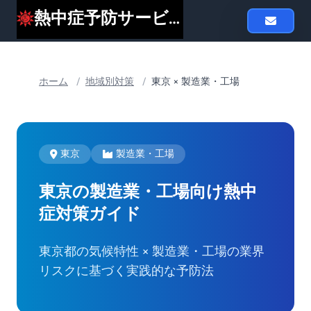
熱中症予防サービスheat119
ホーム
/
地域別対策
/
東京 × 製造業・工場
東京
製造業・工場
東京の製造業・工場向け
熱中
症対策ガイド
東京都の気候特性 × 製造業・工場の業界
リスクに基づく実践的な予防法