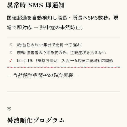
異常時 SMS 即通知
閾値超過を自動検知し職長・所長へSMS数秒。現
場で即対応 — 熱中症の未然防止。
✗
紙: 翌朝のExcel集計で発覚 → 手遅れ
✗
腕輪: 装着者の心拍急変のみ、主観症状を拾えない
✓
heat119: 「気持ち悪い」入力 → 5秒後に現場対応開始
— 当社特許申請中の独自実装 —
05
暑熱順化プログラム