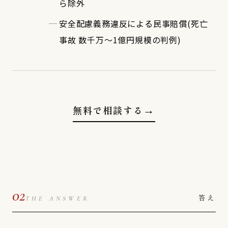
ら除外
安全配慮義務違反による民事賠償(死亡
事故 数千万〜1億円規模の判例)
無料で相談する
→
02
答え
THE ANSWER