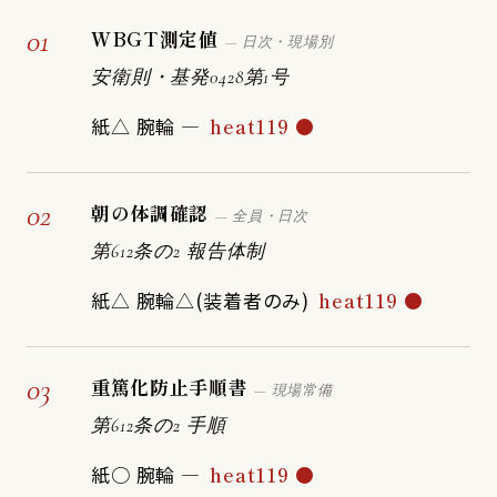
01
WBGT測定値
— 日次・現場別
安衛則・基発0428第1号
紙△ 腕輪 —
heat119 ●
02
朝の体調確認
— 全員・日次
第612条の2 報告体制
紙△ 腕輪△(装着者のみ)
heat119 ●
03
重篤化防止手順書
— 現場常備
第612条の2 手順
紙○ 腕輪 —
heat119 ●