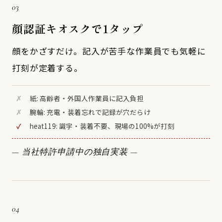
03
顔認証キオスクで1タップ
顔をかざすだけ。記入が苦手な作業員でも気軽に
打刻が定着する。
✗
紙: 高齢者・外国人作業員に記入負担
✗
腕輪: 充電・装着忘れで記録が穴だらけ
✓
heat119: 識字・装着不要、現場の100%が打刻
— 当社特許申請中の独自実装 —
04