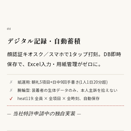
01
デジタル記録・自動蓄積
顔認証キオスク／スマホで1タップ打刻。DB即時
保存で、Excel入力・用紙管理がゼロに。
✗
紙運用: 朝礼5項目+日中9回手書き(1人1日20分超)
✗
腕輪型: 装着者の生体データのみ、本人主訴を拾えない
✓
heat119: 全員 × 全項目 × 全時刻、自動保存
— 当社特許申請中の独自実装 —