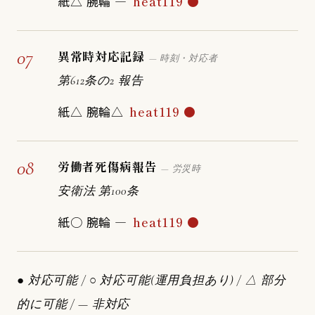
紙△ 腕輪 —
heat119 ●
07
異常時対応記録
— 時刻・対応者
第612条の2 報告
紙△ 腕輪△
heat119 ●
08
労働者死傷病報告
— 労災時
安衛法 第100条
紙○ 腕輪 —
heat119 ●
● 対応可能 / ○ 対応可能(運用負担あり) / △ 部分
的に可能 / — 非対応