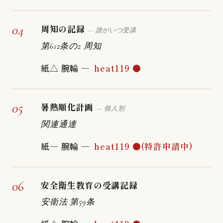
04
周知の記録
— 誰がいつ受講
第612条の2 周知
紙△ 腕輪 —
heat119 ●
05
暑熱順化計画
— 個人別
関連通達
紙— 腕輪 —
heat119 ●(特許申請中)
06
安全衛生教育の受講記録
安衛法 第59条