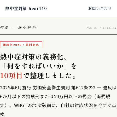
熱中症対策 heat119
お問い合わせ
特集 — 法令対応
No. 01 / 2026.04
義務化2026 / 罰則対応
熱中症対策の義務化、
「何をすればいいか」を
10項目
で整理しました。
2025年6月施行 労働安全衛生規則 第612条の2 — 違反は
6か月以下の拘禁刑または50万円以下の罰金（両罰規
定）。WBGT28℃突破前に、自社の対応状況を今すぐ点
検。