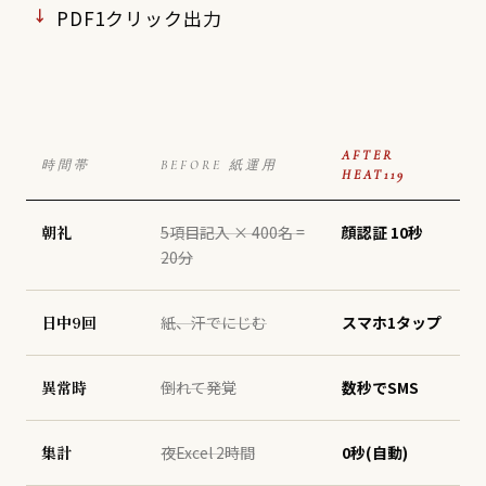
PDF1クリック出力
AFTER
時間帯
BEFORE 紙運用
HEAT119
朝礼
5項目記入 × 400名 =
顔認証 10秒
20分
日中9回
紙、汗でにじむ
スマホ1タップ
異常時
倒れて発覚
数秒でSMS
集計
夜Excel 2時間
0秒(自動)