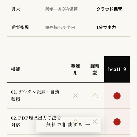
月末
段ボール3箱保管
クラウド保管
監督指導
紙を探して半日
1分で出力
紙運
腕輪
機能
heat119
用
型
01. デジタル記録・自動
●
×
△
蓄積
02. PDF履歴出力で法令
●
△
×
無料で相談する →
対応