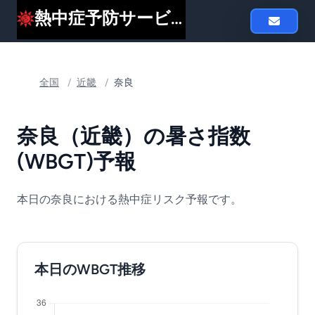
熱中症予防サービスheat119
全国
/
近畿
/
奈良
奈良（近畿）の暑さ指数
(WBGT)予報
本日の奈良における熱中症リスク予報です。
本日のWBGT推移