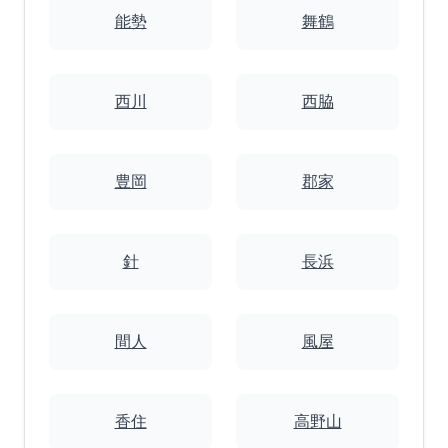
能勢
舞鶴
西川
西脇
豊岡
郡家
針
長浜
間人
風屋
香住
高野山