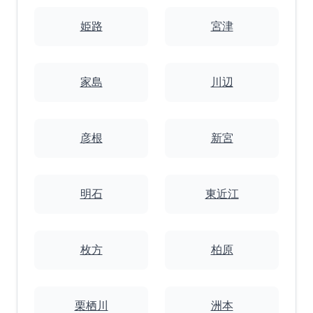
姫路
宮津
家島
川辺
彦根
新宮
明石
東近江
枚方
柏原
栗栖川
洲本