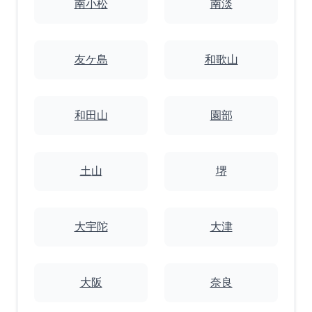
南小松
南淡
友ケ島
和歌山
和田山
園部
土山
堺
大宇陀
大津
大阪
奈良