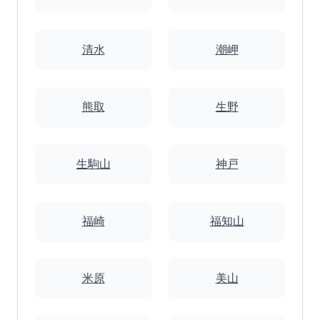
清水
潮岬
熊取
生野
生駒山
神戸
福崎
福知山
米原
美山