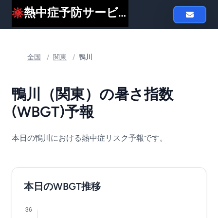
熱中症予防サービスheat119
全国
/
関東
/
鴨川
鴨川（関東）の暑さ指数
(WBGT)予報
本日の鴨川における熱中症リスク予報です。
本日のWBGT推移