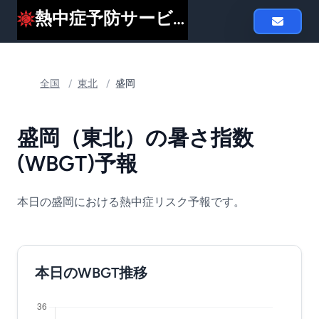
熱中症予防サービスheat119
全国
/
東北
/
盛岡
盛岡（東北）の暑さ指数
(WBGT)予報
本日の盛岡における熱中症リスク予報です。
本日のWBGT推移