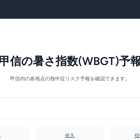
甲信の暑さ指数(WBGT)予
甲信内の各地点の熱中症リスク予報を確認できます。
那
佐久
信