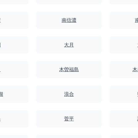
沼
南信濃
関
大月
中
木曽福島
木
湖
浪合
科
菅平