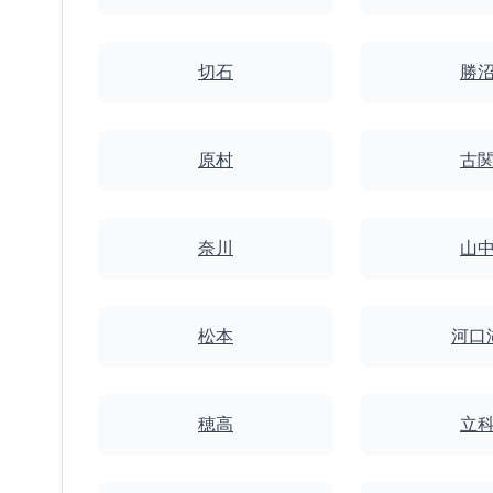
切石
勝
原村
古
奈川
山
松本
河口
穂高
立