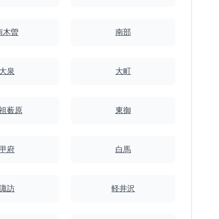
南木曽
南部
大泉
大町
祖薮原
東御
甲府
白馬
諏訪
軽井沢