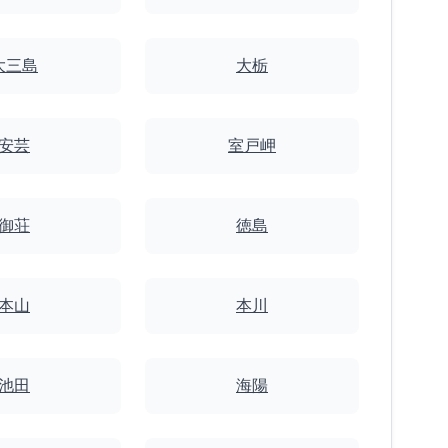
大三島
大栃
安芸
室戸岬
御荘
徳島
本山
本川
池田
海陽