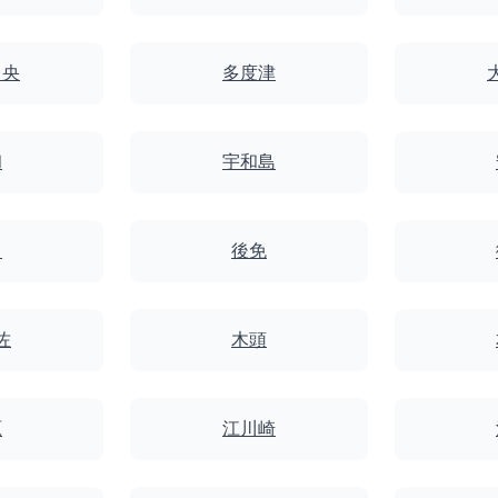
中央
多度津
和
宇和島
田
後免
佐
木頭
原
江川崎