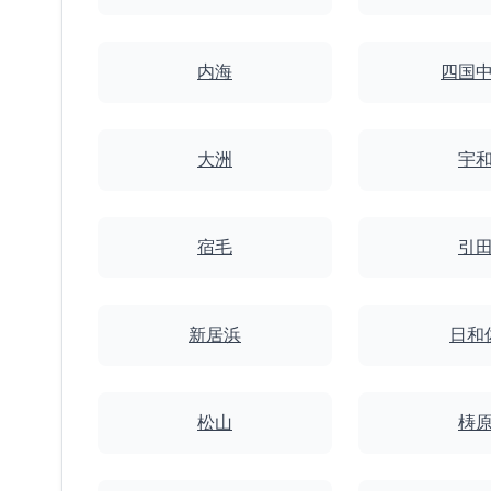
内海
四国
大洲
宇
宿毛
引
新居浜
日和
松山
梼