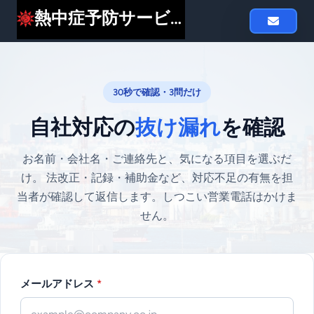
熱中症予防サービスheat119
30秒で確認・3問だけ
自社対応の
抜け漏れ
を確認
お名前・会社名・ご連絡先と、気になる項目を選ぶだ
け。
法改正・記録・補助金など、対応不足の有無を担
当者が確認して返信します。しつこい営業電話はかけま
せん。
メールアドレス
*